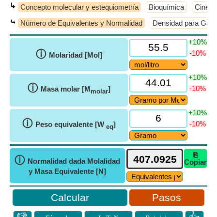
↳
Concepto molecular y estequiometría
Bioquímica
Cinéti
⤿
Número de Equivalentes y Normalidad
Densidad para Gas
+10%
ⓘ
-10%
Molaridad [Mol]
+10%
ⓘ
-10%
Masa molar [M
]
molar
+10%
ⓘ
-10%
Peso equivalente [W
]
eq
⎘
ⓘ
Normalidad dada Molalidad
Copiar
y Masa Equivalente [N]
Pasos