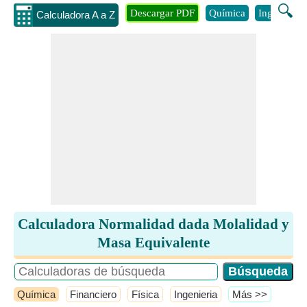
🔍
Descargar PDF
Química
Ingenieria
Calculadora A a Z
Calculadora Normalidad dada Molalidad y
Masa Equivalente
Química
Financiero
Física
Ingenieria
​Más >>