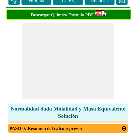
👎
👍
Fórmula
LaTeX
Reiniciar
Descargar Química Fórmula PDF
Normalidad dada Molalidad y Masa Equivalente
Solución
PASO 0: Resumen del cálculo previo