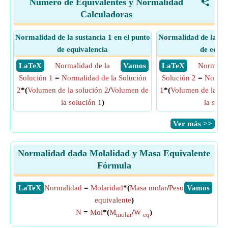
Número de Equivalentes y Normalidad
<
Calculadoras
Normalidad de la sustancia 1 en el punto
Normalidad de la sus
de equivalencia
de equiv
​ LaTeX
Normalidad de la
​ Vamos
​ LaTeX
Normalid
Solución 1
=
Normalidad de la Solución
Solución 2
=
Normal
2
*(
Volumen de la solución 2
/
Volumen de
1
*(
Volumen de la sol
la solución 1
)
la solu
​Ver más >>
Normalidad dada Molalidad y Masa Equivalente
Fórmula
​LaTeX
Normalidad
=
Molaridad
*(
Masa molar
/
Peso
​Vamos
equivalente
)
N
=
Mol
*(
M
/
W
)
molar
eq