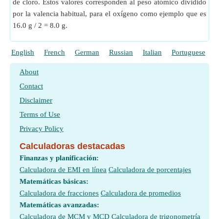
de cloro. Estos valores corresponden al peso atómico dividido
por la valencia habitual, para el oxígeno como ejemplo que es
16.0 g / 2 = 8.0 g.
English
French
German
Russian
Italian
Portuguese
P
About
Contact
Disclaimer
Terms of Use
Privacy Policy
Calculadoras destacadas
Finanzas y planificación:
Calculadora de EMI en línea
Calculadora de porcentajes
Matemáticas básicas:
Calculadora de fracciones
Calculadora de promedios
Matemáticas avanzadas:
Calculadora de MCM y MCD
Calculadora de trigonometría