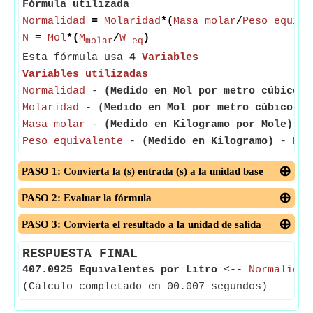
Fórmula utilizada
Normalidad
=
Molaridad
*(
Masa molar
/
Peso equiva
N
=
Mol
*(
M
/
W
)
molar
eq
Esta fórmula usa
4
Variables
Variables utilizadas
Normalidad
-
(Medido en Mol por metro cúbico)
-
Molaridad
-
(Medido en Mol por metro cúbico)
- 
Masa molar
-
(Medido en Kilogramo por Mole)
- L
Peso equivalente
-
(Medido en Kilogramo)
- Peso
PASO 1: Convierta la (s) entrada (s) a la unidad base
PASO 2: Evaluar la fórmula
PASO 3: Convierta el resultado a la unidad de salida
RESPUESTA FINAL
407.0925 Equivalentes por Litro
<--
Normalidad
(Cálculo completado en 00.007 segundos)