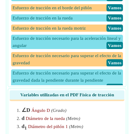
Esfuerzo de tracción en el borde del piñón
​Vamos
Esfuerzo de tracción en la rueda
​Vamos
Esfuerzo de tracción en la rueda motriz
​Vamos
Esfuerzo de tracción necesario para la aceleración lineal y
angular
​Vamos
Esfuerzo de tracción necesario para superar el efecto de la
gravedad
​Vamos
Esfuerzo de tracción necesario para superar el efecto de la
gravedad dada la pendiente durante la pendiente
ascendente
​Vamos
Variables utilizadas en el PDF Física de tracción
Esfuerzo de tracción necesario para superar la resistencia
del tren
​Vamos
∠D
Ángulo D
(Grado)
Esfuerzo de tracción requerido al descender por pendiente
d
Diámetro de la rueda
(Metro)
​Vamos
d
Diámetro del piñón 1
(Metro)
1
Esfuerzo de tracción requerido durante la marcha libre