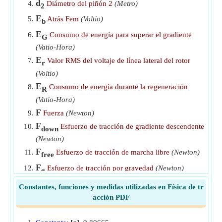
d
Diámetro del piñón 2
(Metro)
2
​Vamos
E
Atrás Fem
(Voltio)
b
Esfuerzo de tracción total requerido para la propulsión del
E
Consumo de energía para superar el gradiente
G
tren
​Vamos
(Vatio-Hora)
Potencia de salida del motor utilizando la eficiencia de la
E
Valor RMS del voltaje de línea lateral del rotor
r
transmisión de engranajes
​Vamos
(Voltio)
E
Consumo de energía durante la regeneración
R
(Vatio-Hora)
F
Fuerza
(Newton)
F
Esfuerzo de tracción de gradiente descendente
down
(Newton)
F
Esfuerzo de tracción de marcha libre
(Newton)
free
F
Esfuerzo de tracción por gravedad
(Newton)
g
F
La gravedad supera el esfuerzo de tracción
og
Constantes, funciones y medidas utilizadas en Física de tr
(Newton)
acción PDF
F
Resistencia Superar Esfuerzo de Tracción
or