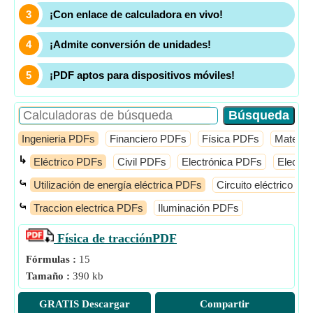
¡Con enlace de calculadora en vivo!
¡Admite conversión de unidades!
¡PDF aptos para dispositivos móviles!
Ingenieria PDFs
Financiero PDFs
Física PDFs
Mates 
↳
Eléctrico PDFs
Civil PDFs
Electrónica PDFs
Electró
⤿
Utilización de energía eléctrica PDFs
Circuito eléctrico PD
⤿
Traccion electrica PDFs
Iluminación PDFs
Física de tracción
PDF
Fórmulas :
15
Tamaño :
390 kb
GRATIS Descargar
Compartir