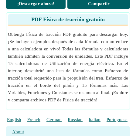
R
Tren de resistencia específico
¡Descargar ahora!
Compartir
sp
Medición
:
Potencial eléctrico
in Voltio (V)
Potencial eléctrico Conversión de unidades
s
Deslizar
Medición
:
Ángulo
in Grado (°)
PDF Física de tracción gratuito
T
Salida de par de la central eléctrica
(Metro de
pp
Ángulo Conversión de unidades
Newton)
Medición
:
Peso
in Tonelada (Ensayo) (US) (AT (US))
Obtenga Física de tracción PDF gratuito para descargar hoy.
T
Tiempo tomado por tren
(Minuto)
train
Peso Conversión de unidades
¡Se incluyen ejemplos después de cada fórmula con un enlace
u
Velocidad inicial
(Kilómetro/Hora)
Medición
:
Aceleración
in Kilómetro / Hora Segundo
a una calculadora en vivo! Todas las fórmulas y calculadoras
v
(km/h*s)
Velocidad final
(Kilómetro/Hora)
también admiten la conversión de unidades. Este PDF incluye
Aceleración Conversión de unidades
V
Velocidad
(Kilómetro/Hora)
15 calculadoras de Utilización de energía eléctrica. En el
Medición
:
Esfuerzo de torsión
in Metro de Newton (N
W
Peso del tren
(Tonelada (Ensayo) (US))
interior, descubrirá una lista de fórmulas como Esfuerzo de
*m)
W
tracción total requerido para la propulsión del tren, Esfuerzo de
Aceleración del peso del tren
(Tonelada (Ensayo)
e
Esfuerzo de torsión Conversión de unidades
tracción en el borde del piñón y 15 fórmulas más. Las
(US))
Medición
:
Longitud
in Metro (m)
Variables, Funciones y Constantes se resumen al final. ¡Explore
α
Longitud Conversión de unidades
Aceleración del tren
(Kilómetro / Hora Segundo)
y comparta archivos PDF de Física de tracción!
η
Medición
:
Energía
in Vatio (W)
Eficiencia de la transmisión
dl
Energía Conversión de unidades
η
Eficiencia del engranaje
gear
English
French
German
Russian
Italian
Portuguese
P
θ
Ángulo de disparo
(Grado)
τ
Esfuerzo de torción del motor
(Metro de Newton)
e
About