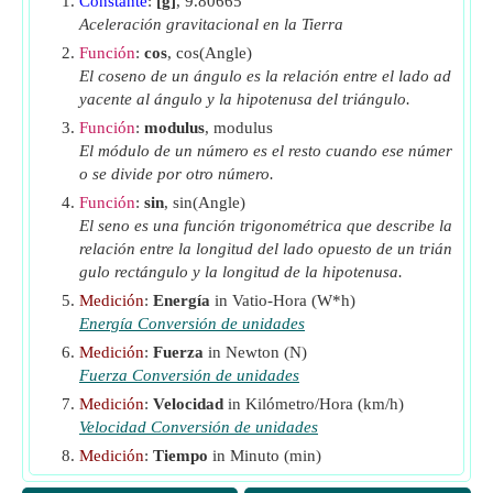
(Newton)
Constante
:
[g]
, 9.80665
Aceleración gravitacional en la Tierra
F
Esfuerzo de tracción del borde del piñón
pin
Función
:
cos
, cos(Angle)
(Newton)
El coseno de un ángulo es la relación entre el lado ad
F
Esfuerzo de tracción
(Newton)
t
yacente al ángulo y la hipotenusa del triángulo.
F
Esfuerzo de tracción del tren
(Newton)
Función
:
modulus
, modulus
train
El módulo de un número es el resto cuando ese númer
F
Esfuerzo de tracción de pendiente ascendente
up
o se divide por otro número.
(Newton)
Función
:
sin
, sin(Angle)
F
Esfuerzo de tracción de la rueda
(Newton)
w
El seno es una función trigonométrica que describe la
F
relación entre la longitud del lado opuesto de un trián
Esfuerzo de aceleración de tracción
(Newton)
α
gulo rectángulo y la longitud de la hipotenusa.
F
Esfuerzo de tracción de aceleración angular
ωα
Medición
:
Energía
in Vatio-Hora (W*h)
(Newton)
Energía Conversión de unidades
G
Degradado
Medición
:
Fuerza
in Newton (N)
i
Relación de transmisión de transmisión
Fuerza Conversión de unidades
i
Relación de engranajes de la transmisión final
Medición
:
Velocidad
in Kilómetro/Hora (km/h)
o
Velocidad Conversión de unidades
P
Tren de salida de potencia
(Vatio)
Medición
:
Tiempo
in Minuto (min)
r
Radio efectivo de la rueda
(Metro)
d
Tiempo Conversión de unidades