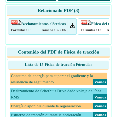
Relacionado PDF (
3
)
Accionamientos eléctricos
Física del tren 
Fórmulas :
13
Tamaño :
377
kb
Fórmulas :
15
Tamañ
Contenido del PDF de Física de tracción
Lista de 15 Física de tracción Fórmulas
Consumo de energía para superar el gradiente y la
resistencia de seguimiento
​Vamos
Deslizamiento de Scherbius Drive dado voltaje de línea
RMS
​Vamos
Energía disponible durante la regeneración
​Vamos
Esfuerzo de tracción durante la aceleración
​Vamos