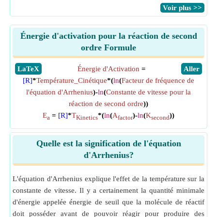
​Voir plus >>
Énergie d'activation pour la réaction de second
ordre Formule
​LaTeX
Énergie d'Activation
=
​Aller
[R]
*
Température_Cinétique
*(
ln
(
Facteur de fréquence de
l'équation d'Arrhenius
)-
ln
(
Constante de vitesse pour la
réaction de second ordre
))
E
=
[R]
*
T
*(
ln
(
A
)-
ln
(
K
))
a
Kinetics
factor
second
Quelle est la signification de l'équation
d'Arrhenius?
L'équation d'Arrhenius explique l'effet de la température sur la
constante de vitesse. Il y a certainement la quantité minimale
d'énergie appelée énergie de seuil que la molécule de réactif
doit posséder avant de pouvoir réagir pour produire des