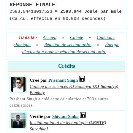
RÉPONSE FINALE
2593.04418017523
≈
2593.044 Joule par mole
<-
(Calcul effectué en 00.008 secondes)
Tu es là
-
Accueil
»
Chimie
»
Cinétique
chimique
»
Réaction de second ordre
»
Énergie
d'activation pour la réaction de second ordre
Crédits
Créé par
Prashant Singh
Collège des sciences KJ Somaiya
(KJ Somaiya)
,
Bombay
Prashant Singh a créé cette calculatrice et 700+ autres
calculatrices!
Vérifié par
Shivam Sinha
Institut national de technologie
(LENTE)
,
Surathkal