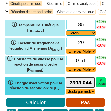
↳
Cinétique chimique
Biochimie
Chimie analytique
Chimi
⤿
Réaction de second ordre
Cinétique enzymatique
Coéffi
+10%
ⓘ
Température_Cinétique
-10%
[T
]
Kinetics
+10%
ⓘ
Facteur de fréquence de
-10%
l'équation d'Arrhenius [A
]
factor
+10%
ⓘ
Constante de vitesse pour la
-10%
réaction de second ordre
[K
]
second
⎘
ⓘ
Énergie d'activation pour la
Copie
réaction de second ordre [E
]
a
Pas