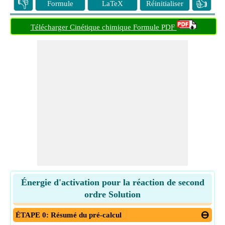
👎
👍
Formule
LaTeX
Réinitialiser
Télécharger Cinétique chimique Formule PDF
Énergie d'activation pour la réaction de second
ordre Solution
ÉTAPE 0: Résumé du pré-calcul