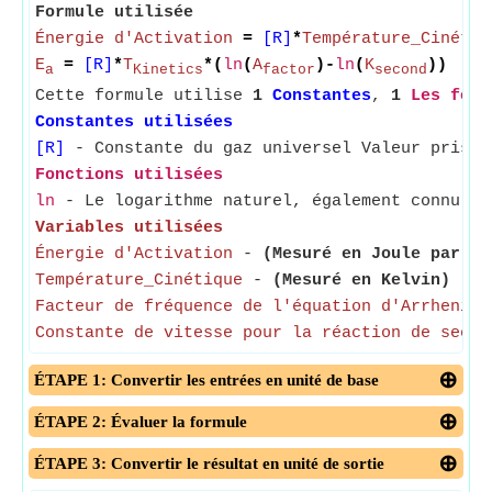
Formule utilisée
Énergie d'Activation
=
[R]
*
Température_Cinétiq
E
=
[R]
*
T
*(
ln
(
A
)-
ln
(
K
))
a
Kinetics
factor
second
Cette formule utilise
1
Constantes
,
1
Les fonc
Constantes utilisées
[R]
- Constante du gaz universel Valeur prise 
Fonctions utilisées
ln
- Le logarithme naturel, également connu so
Variables utilisées
Énergie d'Activation
-
(Mesuré en Joule par mo
Température_Cinétique
-
(Mesuré en Kelvin)
- Te
Facteur de fréquence de l'équation d'Arrhenius
Constante de vitesse pour la réaction de secon
ÉTAPE 1: Convertir les entrées en unité de base
ÉTAPE 2: Évaluer la formule
ÉTAPE 3: Convertir le résultat en unité de sortie