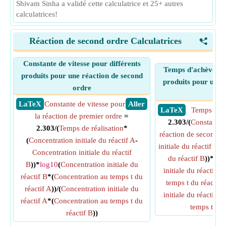
Shivam Sinha a validé cette calculatrice et 25+ autres
calculatrices!
Réaction de second ordre Calculatrices
<
Constante de vitesse pour différents
Temps d'achèvemen
produits pour une réaction de second
produits pour une 
ordre
ord
​ LaTeX
Constante de vitesse pour
​ Aller
​ LaTeX
Temps de r
la réaction de premier ordre
=
2.303/(
Constante d
2.303/(
Temps de réalisation
*
réaction de second o
(
Concentration initiale du réactif A
-
initiale du réactif A
-
C
Concentration initiale du réactif
du réactif B
))*
log
B
))*
log10
(
Concentration initiale du
initiale du réactif B
réactif B
*(
Concentration au temps t du
temps t du réactif 
réactif A
))/(
Concentration initiale du
initiale du réactif A
réactif A
*(
Concentration au temps t du
temps t du 
réactif B
))