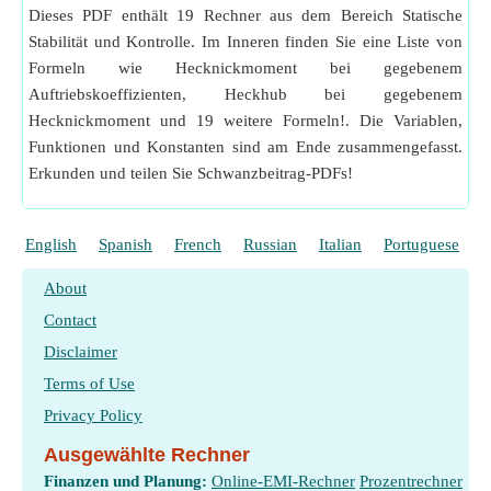
Dieses PDF enthält 19 Rechner aus dem Bereich Statische
Stabilität und Kontrolle. Im Inneren finden Sie eine Liste von
Formeln wie Hecknickmoment bei gegebenem
Auftriebskoeffizienten, Heckhub bei gegebenem
Hecknickmoment und 19 weitere Formeln!. Die Variablen,
Funktionen und Konstanten sind am Ende zusammengefasst.
Erkunden und teilen Sie Schwanzbeitrag-PDFs!
English
Spanish
French
Russian
Italian
Portuguese
P
About
Contact
Disclaimer
Terms of Use
Privacy Policy
Ausgewählte Rechner
Finanzen und Planung:
Online-EMI-Rechner
Prozentrechner