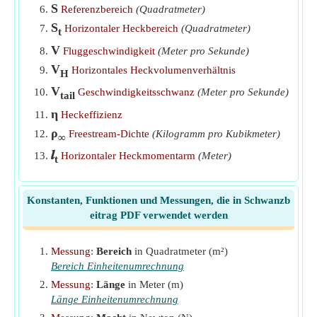
​Gehen
S
Referenzbereich
(Quadratmeter)
Horizontaler Schwanzbereich für gegebenes
S
Horizontaler Heckbereich
(Quadratmeter)
t
Schwanzvolumenverhältnis
​Gehen
V
Fluggeschwindigkeit
(Meter pro Sekunde)
Horizontales Heckvolumenverhältnis bei gegebenem
V
Horizontales Heckvolumenverhältnis
H
Nickmomentkoeffizienten
​Gehen
V
Geschwindigkeitsschwanz
(Meter pro Sekunde)
tail
Horizontales Schwanzvolumenverhältnis
​Gehen
η
Heckeffizienz
Mittlere aerodynamische Flügeltiefe bei gegebenem
ρ
Freestream-Dichte
(Kilogramm pro Kubikmeter)
∞
horizontalen Heckvolumenverhältnis
​Gehen
𝒍
Horizontaler Heckmomentarm
(Meter)
t
Mittlere aerodynamische Tiefe bei gegebenem
Heckneigungsmomentkoeffizienten
​Gehen
Konstanten, Funktionen und Messungen, die in Schwanzb
Nickmoment durch Heck
​Gehen
eitrag PDF verwendet werden
Messung
:
Bereich
in Quadratmeter (m²)
Bereich Einheitenumrechnung
Messung
:
Länge
in Meter (m)
Länge Einheitenumrechnung