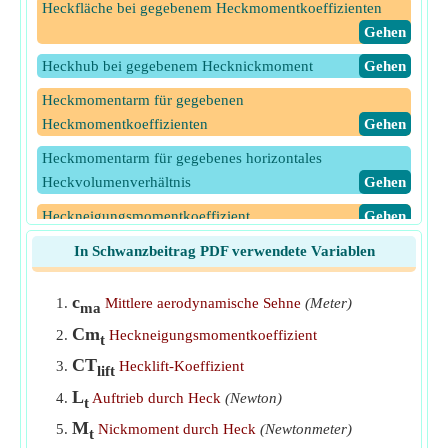
Heckfläche bei gegebenem Heckmomentkoeffizienten
​Gehen
Heckhub bei gegebenem Hecknickmoment
​Gehen
Heckmomentarm für gegebenen
Heckmomentkoeffizienten
​Gehen
Heckmomentarm für gegebenes horizontales
Heckvolumenverhältnis
​Gehen
Heckneigungsmomentkoeffizient
​Gehen
Heckneigungsmomentkoeffizient bei gegebener
In Schwanzbeitrag PDF verwendete Variablen
Heckeffizienz
​Gehen
c
Mittlere aerodynamische Sehne
(Meter)
ma
Heckneigungsmomentkoeffizient für gegebenes
Cm
Heckvolumenverhältnis
​Gehen
Heckneigungsmomentkoeffizient
t
CT
Hecknickmoment bei gegebenem Auftriebskoeffizienten
Hecklift-Koeffizient
lift
​Gehen
L
Auftrieb durch Heck
(Newton)
t
Hecknickmoment bei gegebenem Momentenkoeffizienten
M
Nickmoment durch Heck
(Newtonmeter)
t