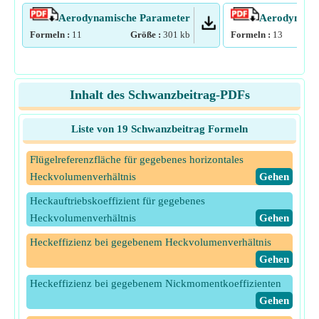
Aerodynamische Parameter
Aerodynamis
Formeln :
11
Größe :
301
kb
Formeln :
13
Inhalt des Schwanzbeitrag-PDFs
Liste von 19 Schwanzbeitrag Formeln
Flügelreferenzfläche für gegebenes horizontales
Heckvolumenverhältnis
​Gehen
Heckauftriebskoeffizient für gegebenes
Heckvolumenverhältnis
​Gehen
Heckeffizienz bei gegebenem Heckvolumenverhältnis
​Gehen
Heckeffizienz bei gegebenem Nickmomentkoeffizienten
​Gehen