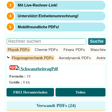
Mit Live-Rechner-Link!
Unterstützt Einheitenumrechnung!
Mobilfreundliche PDFs!
Physik PDFs
Chemie PDFs
Finanz PDFs
Maschinenb
⤿
Flugzeugmechanik PDFs
Aerodynamik PDFs
Antrieb 
Schwanzbeitrag
Pdf
Formeln :
19
Größe :
0 kb
FREI Herunterladen
Teilen
Verwandt PDFs (
24
)