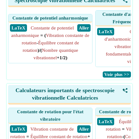
Spectroscopie vibrationnelle Calculatrices
<
Constante d'anha
Constante de potentiel anharmonique
Fréquence f
​ LaTeX
Constante de potentiel
​ Aller
​ LaTeX
Cons
anharmonique
= (
Vibration constante de
d'anharmonicité
=
rotation
-
Équilibre constant de
vibrations
-
L
rotation
)/(
Nombre quantique
fondamentale
)/(
vibrationnel
+1/2)
vibrat
​Voir plus >>
Calculateurs importants de spectroscopie
<
vibrationnelle Calculatrices
Constante de rotation pour l'état
Constante de rotatio
vibratoire
​ LaTeX
Équilibre 
​ LaTeX
Vibration constante de
​ Aller
rotation
=
Vibrat
rotation
=
Équilibre constant de rotation
+
rotation
-(
Constan