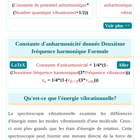
(
Constante de potentiel anharmonique
*
anharmonique
*(
N
(
Nombre quantique vibrationnel
+1/2))
vibration
​Voir plus >>
Constante d'anharmonicité donnée Deuxième
fréquence harmonique Formule
​LaTeX
Constante d'anharmonicité
= 1/4*(1-
​Aller
(
Deuxième fréquence harmonique
/(3*
Fréquence vibratoire
)))
x
= 1/4*(1-(
v
/(3*
v
)))
e
0->3
vib
Qu'est-ce que l'énergie vibrationnelle?
La spectroscopie vibrationnelle examine les différences
d'énergie entre les modes vibrationnels d'une molécule. Ceux-
ci sont plus grands que les états d'énergie de rotation. Cette
spectroscopie peut fournir une mesure directe de la force de