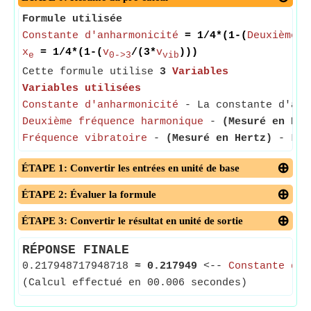
Formule utilisée
Constante d'anharmonicité
= 1/4*(1-(
Deuxième f
x
= 1/4*(1-(
v
/(3*
v
)))
e
0->3
vib
Cette formule utilise
3
Variables
Variables utilisées
Constante d'anharmonicité
- La constante d'anha
Deuxième fréquence harmonique
-
(Mesuré en Her
Fréquence vibratoire
-
(Mesuré en Hertz)
- La f
ÉTAPE 1: Convertir les entrées en unité de base
ÉTAPE 2: Évaluer la formule
ÉTAPE 3: Convertir le résultat en unité de sortie
RÉPONSE FINALE
0.217948717948718
≈
0.217949
<--
Constante d'a
(Calcul effectué en 00.006 secondes)