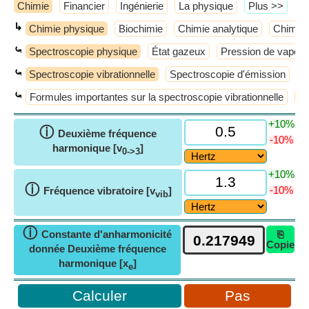
Chimie
Financier
Ingénierie
La physique
​Plus >>
↳
Chimie physique
Biochimie
Chimie analytique
Chimie 
⤿
Spectroscopie physique
État gazeux
Pression de vapeur
⤿
Spectroscopie vibrationnelle
Spectroscopie d'émission
S
⤿
Formules importantes sur la spectroscopie vibrationnelle
Ni
+10%
ⓘ
Deuxième fréquence
-10%
harmonique [v
]
0->3
+10%
ⓘ
-10%
Fréquence vibratoire [v
]
vib
ⓘ
Constante d'anharmonicité
⎘
Copie
donnée Deuxième fréquence
harmonique [x
]
e
Pas