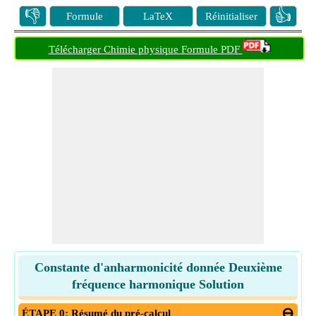
👎
👍
Formule
LaTeX
Réinitialiser
Télécharger Chimie physique Formule PDF
Constante d'anharmonicité donnée Deuxième
fréquence harmonique Solution
ÉTAPE 0: Résumé du pré-calcul