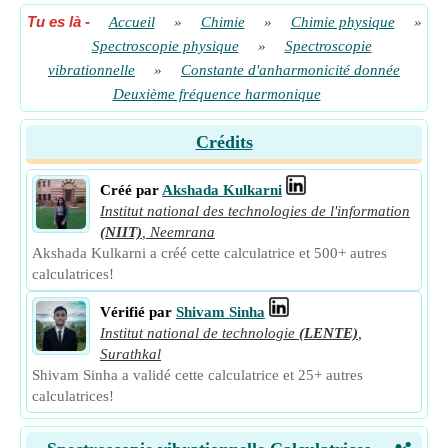
Tu es là
-
Accueil
»
Chimie
»
Chimie physique
»
Spectroscopie physique
»
Spectroscopie
vibrationnelle
»
Constante d'anharmonicité donnée
Deuxième fréquence harmonique
Crédits
Créé par
Akshada Kulkarni
Institut national des technologies de l'information
(NIIT)
,
Neemrana
Akshada Kulkarni a créé cette calculatrice et 500+ autres
calculatrices!
Vérifié par
Shivam Sinha
Institut national de technologie
(LENTE)
,
Surathkal
Shivam Sinha a validé cette calculatrice et 25+ autres
calculatrices!