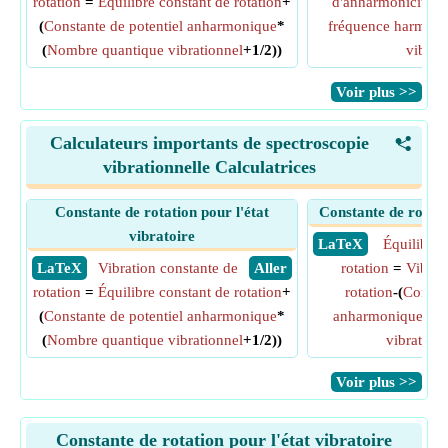
rotation
=
Équilibre constant de rotation
+
d'anharmonicité
= 
(
Constante de potentiel anharmonique
*
fréquence harmoni
(
Nombre quantique vibrationnel
+1/2))
vibrato
​Voir plus >>
Calculateurs importants de spectroscopie
<
vibrationnelle Calculatrices
Constante de rotation pour l'état
Constante de rotatio
vibratoire
​ LaTeX
Équilibre 
​ LaTeX
Vibration constante de
​ Aller
rotation
=
Vibrat
rotation
=
Équilibre constant de rotation
+
rotation
-(
Constan
(
Constante de potentiel anharmonique
*
anharmonique
*(
N
(
Nombre quantique vibrationnel
+1/2))
vibration
​Voir plus >>
Constante de rotation pour l'état vibratoire