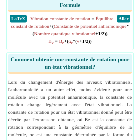
Formule
​LaTeX
Vibration constante de rotation
=
Équilibre
​Aller
constant de rotation
+(
Constante de potentiel anharmonique
*
(
Nombre quantique vibrationnel
+1/2))
B
=
B
+(
α
*(
v
+1/2))
v
e
e
Comment obtenir une constante de rotation pour
un état vibrationnel?
Lors du changement d'énergie des niveaux vibrationnels,
l'anharmonicité a un autre effet, moins évident: pour une
molécule avec un potentiel anharmonique, la constante de
rotation change légèrement avec l'état vibrationnel. La
constante de rotation pour un état vibrationnel donné peut être
décrite par l'expression obtenue, où Be est la constante de
rotation correspondant à la géométrie d'équilibre de la
molécule, αe est une constante déterminée par la forme du