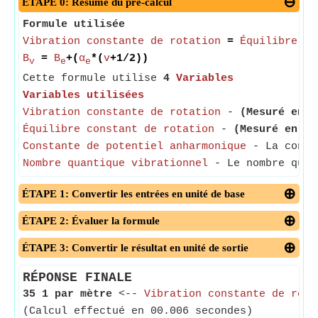
ÉTAPE 0: Résumé du pré-calcul
Formule utilisée
Vibration constante de rotation
=
Équilibre co
B
=
B
+(
α
*(
v
+1/2))
v
e
e
Cette formule utilise
4
Variables
Variables utilisées
Vibration constante de rotation
-
(Mesuré en D
Équilibre constant de rotation
-
(Mesuré en Pa
Constante de potentiel anharmonique
- La consta
Nombre quantique vibrationnel
- Le nombre quant
ÉTAPE 1: Convertir les entrées en unité de base
ÉTAPE 2: Évaluer la formule
ÉTAPE 3: Convertir le résultat en unité de sortie
RÉPONSE FINALE
35 1 par mètre
<--
Vibration constante de rota
(Calcul effectué en 00.006 secondes)