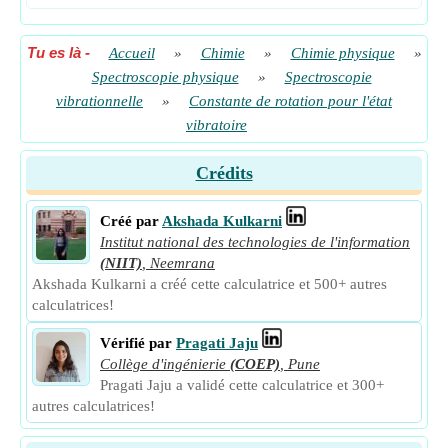
Tu es là
-
Accueil
»
Chimie
»
Chimie physique
»
Spectroscopie physique
»
Spectroscopie
vibrationnelle
»
Constante de rotation pour l'état
vibratoire
Crédits
Créé par
Akshada Kulkarni
Institut national des technologies de l'information
(NIIT)
,
Neemrana
Akshada Kulkarni a créé cette calculatrice et 500+ autres
calculatrices!
Vérifié par
Pragati Jaju
Collège d'ingénierie
(COEP)
,
Pune
Pragati Jaju a validé cette calculatrice et 300+
autres calculatrices!