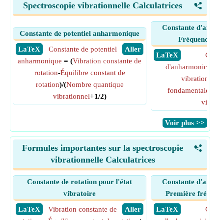
Spectroscopie vibrationnelle Calculatrices
<
Constante d'anha
Constante de potentiel anharmonique
Fréquence f
​ LaTeX
Constante de potentiel
​ Aller
​ LaTeX
Cons
anharmonique
= (
Vibration constante de
d'anharmonicité
=
rotation
-
Équilibre constant de
vibrations
-
L
rotation
)/(
Nombre quantique
fondamentale
)/(
vibrationnel
+1/2)
vibrat
​Voir plus >>
Formules importantes sur la spectroscopie
<
vibrationnelle Calculatrices
Constante de rotation pour l'état
Constante d'anha
vibratoire
Première fréque
​ LaTeX
Vibration constante de
​ Aller
​ LaTeX
Cons