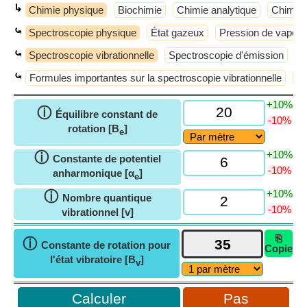
↳
Chimie physique
Biochimie
Chimie analytique
Chimie 
⤿
Spectroscopie physique
État gazeux
Pression de vapeur
⤿
Spectroscopie vibrationnelle
Spectroscopie d'émission
S
⤿
Formules importantes sur la spectroscopie vibrationnelle
Ni
+10%
ⓘ
Équilibre constant de
-10%
rotation [B
]
e
+10%
ⓘ
Constante de potentiel
-10%
anharmonique [α
]
e
+10%
ⓘ
Nombre quantique
-10%
vibrationnel [v]
⎘
ⓘ
Constante de rotation pour
Copie
l'état vibratoire [B
]
v
Pas