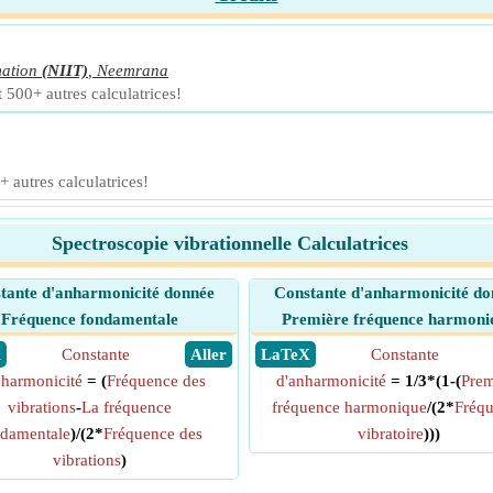
mation
(NIIT)
,
Neemrana
 500+ autres calculatrices!
+ autres calculatrices!
Spectroscopie vibrationnelle Calculatrices
tante d'anharmonicité donnée
Constante d'anharmonicité do
Fréquence fondamentale
Première fréquence harmoni
X
Constante
​ Aller
​ LaTeX
Constante
nharmonicité
= (
Fréquence des
d'anharmonicité
= 1/3*(1-(
Prem
vibrations
-
La fréquence
fréquence harmonique
/(2*
Fréq
damentale
)/(2*
Fréquence des
vibratoire
)))
vibrations
)