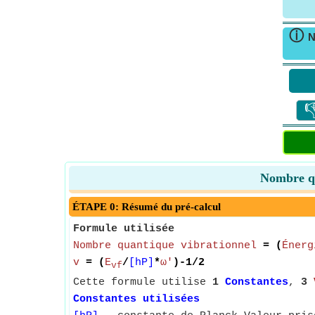
ⓘ
N

Nombre qu
ÉTAPE 0: Résumé du pré-calcul
Formule utilisée
Nombre quantique vibrationnel
= (
Énerg
v
= (
E
/
[hP]
*
ω'
)-1/2
vf
Cette formule utilise
1
Constantes
,
3
Constantes utilisées