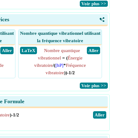
​Voir plus >>
ices
<
ilisant
Nombre quantique vibrationnel utilisant
e
la fréquence vibratoire
​ Aller
​ LaTeX
Nombre quantique
​ Aller
vibrationnel
= (
Énergie
de
vibratoire
/(
[hP]
*
Fréquence
vibratoire
))-1/2
​Voir plus >>
re Formule
toire
)-1/2
​Aller