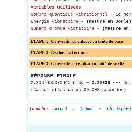
[hP]
- constante de Planck Valeur pris
Variables utilisées
Nombre quantique vibrationnel
- Le nomb
Énergie vibratoire
-
(Mesuré en Joule)
Numéro d'onde vibratoire
-
(Mesuré en 
ÉTAPE 1: Convertir les entrées en unité de base
ÉTAPE 2: Évaluer la formule
ÉTAPE 3: Convertir le résultat en unité de sortie
RÉPONSE FINALE
2.26378530704454E+36
≈
2.3E+36
<--
Nom
(Calcul effectué en 00.008 secondes)
Tu es là
-
Accueil
»
Chimie
»
Chimie physi