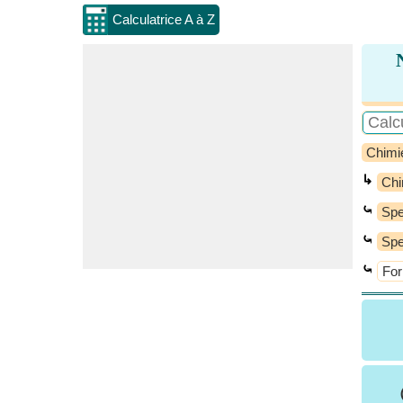
Calculatrice A à Z
Chimi
↳
Chi
⤿
Spe
⤿
Spe
⤿
For