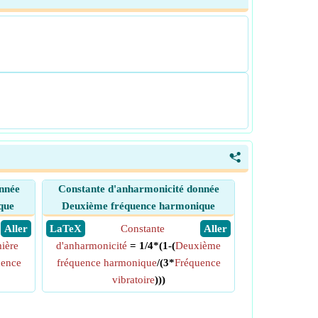
<
nnée
Constante d'anharmonicité donnée
que
Deuxième fréquence harmonique
​ Aller
​ LaTeX
Constante
​ Aller
ière
d'anharmonicité
= 1/4*(1-(
Deuxième
uence
fréquence harmonique
/(3*
Fréquence
vibratoire
)))