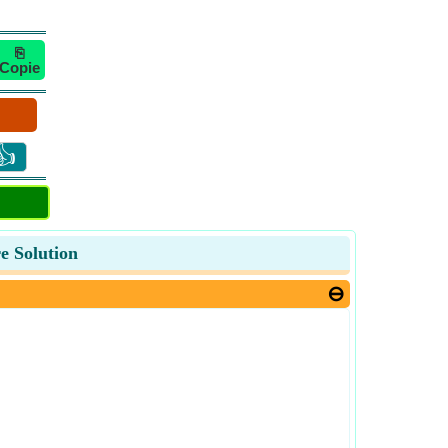
⎘
Copie
👍
e Solution