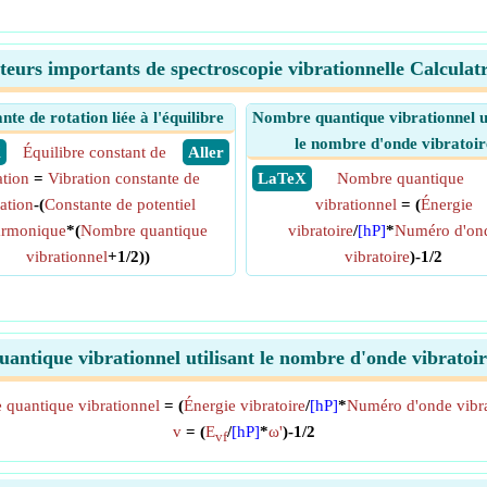
teurs importants de spectroscopie vibrationnelle Calculatr
nte de rotation liée à l'équilibre
Nombre quantique vibrationnel ut
le nombre d'onde vibratoir
X
Équilibre constant de
​ Aller
ation
=
Vibration constante de
​ LaTeX
Nombre quantique
tation
-(
Constante de potentiel
vibrationnel
= (
Énergie
armonique
*(
Nombre quantique
vibratoire
/
[hP]
*
Numéro d'on
vibrationnel
+1/2))
vibratoire
)-1/2
antique vibrationnel utilisant le nombre d'onde vibratoi
quantique vibrationnel
= (
Énergie vibratoire
/
[hP]
*
Numéro d'onde vibra
v
= (
E
/
[hP]
*
ω'
)-1/2
vf