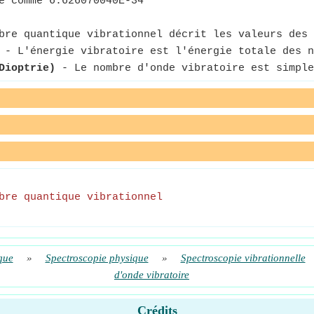
e comme 6.626070040E-34
re quantique vibrationnel décrit les valeurs des 
- L'énergie vibratoire est l'énergie totale des n
Dioptrie)
- Le nombre d'onde vibratoire est simple
bre quantique vibrationnel
que
»
Spectroscopie physique
»
Spectroscopie vibrationnelle
d'onde vibratoire
Crédits