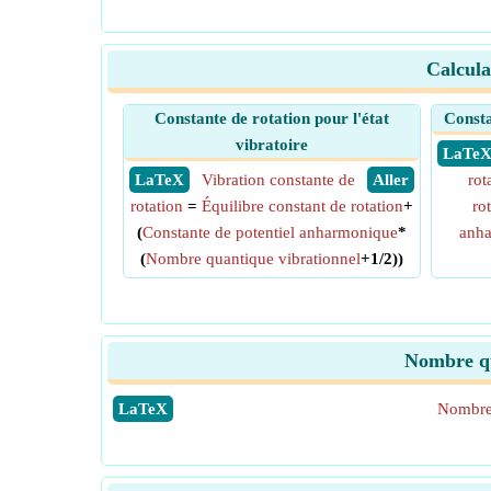
Calcula
Constante de rotation pour l'état
Consta
vibratoire
​ LaTe
​ LaTeX
Vibration constante de
​ Aller
rot
rotation
=
Équilibre constant de rotation
+
ro
(
Constante de potentiel anharmonique
*
anh
(
Nombre quantique vibrationnel
+1/2))
Nombre qu
​LaTeX
Nombre 