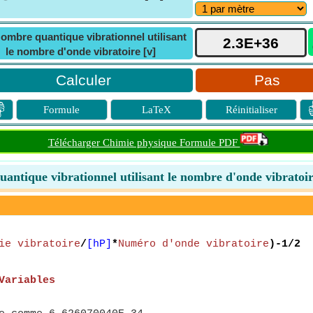
ombre quantique vibrationnel utilisant
le nombre d'onde vibratoire [v]
Pas

Formule
LaTeX
Réinitialiser
Télécharger Chimie physique Formule PDF
antique vibrationnel utilisant le nombre d'onde vibratoir
ie vibratoire
/
[hP]
*
Numéro d'onde vibratoire
)-1/2
Variables