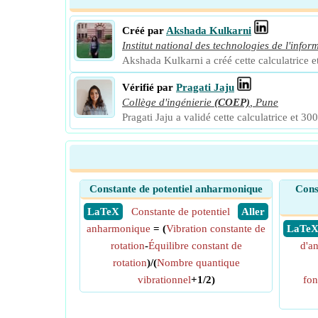
Créé par
Akshada Kulkarni
Institut national des technologies de l'infor
Akshada Kulkarni a créé cette calculatrice et
Vérifié par
Pragati Jaju
Collège d'ingénierie
(COEP)
,
Pune
Pragati Jaju a validé cette calculatrice et 300
Constante de potentiel anharmonique
Cons
​ LaTeX
Constante de potentiel
​ Aller
anharmonique
= (
Vibration constante de
​ LaTe
rotation
-
Équilibre constant de
d'a
rotation
)/(
Nombre quantique
vibrationnel
+1/2)
fon