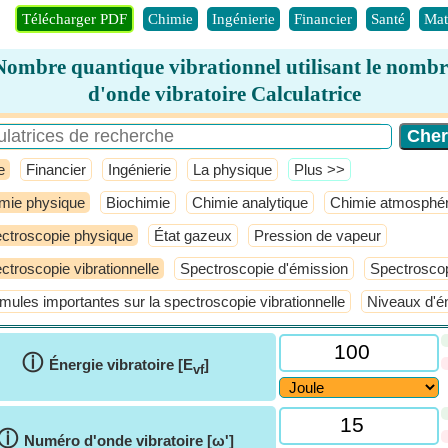
Télécharger PDF
Chimie
Ingénierie
Financier
Santé
Mat
Nombre quantique vibrationnel utilisant le nombr
d'onde vibratoire Calculatrice
e
Financier
Ingénierie
La physique
​Plus >>
mie physique
Biochimie
Chimie analytique
Chimie atmosphér
ctroscopie physique
État gazeux
Pression de vapeur
ctroscopie vibrationnelle
Spectroscopie d'émission
Spectrosco
mules importantes sur la spectroscopie vibrationnelle
Niveaux d'én
ⓘ
Énergie vibratoire [E
]
vf
ⓘ
Numéro d'onde vibratoire [ω']