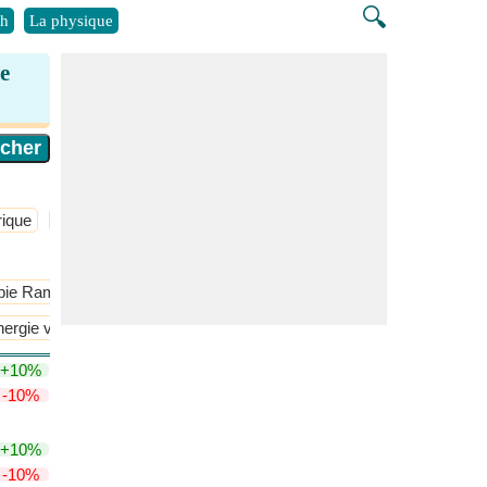
🔍
h
La physique
e
ique
​Plus >>
pie Raman
Spectroscopie rotationnelle
ergie vibratoire
+10%
-10%
+10%
-10%