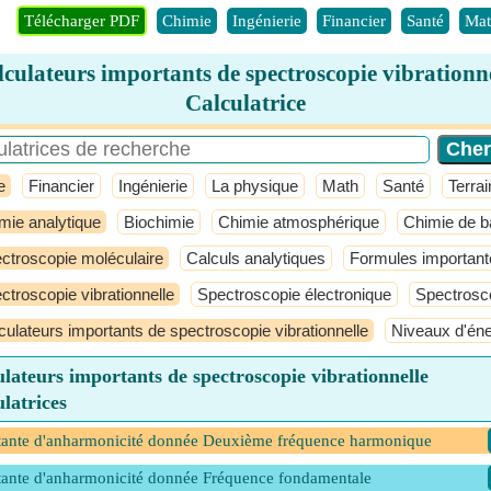
Télécharger PDF
Chimie
Ingénierie
Financier
Santé
Mat
culateurs importants de spectroscopie vibrationn
Calculatrice
e
Financier
Ingénierie
La physique
Math
Santé
Terrai
mie analytique
Biochimie
Chimie atmosphérique
Chimie de 
ctroscopie moléculaire
Calculs analytiques
Formules importantes
ctroscopie vibrationnelle
Spectroscopie électronique
Spectrosc
culateurs importants de spectroscopie vibrationnelle
Niveaux d'éner
lateurs importants de spectroscopie vibrationnelle
latrices
ante d'anharmonicité donnée Deuxième fréquence harmonique
ante d'anharmonicité donnée Fréquence fondamentale