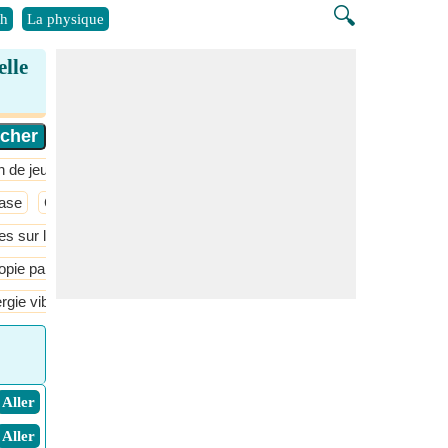
🔍
h
La physique
elle
n de jeux
base
Chimie de surface
Chimie des polymères
Chimie du sol
 sur la rétention et la déviation
Méthode de technique de séparat
opie par résonance magnétique nucléaire
Spectroscopie Raman
gie vibratoire
​ Aller
​ Aller