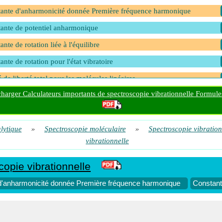
ante d'anharmonicité donnée Première fréquence harmonique
ante de potentiel anharmonique
ante de rotation liée à l'équilibre
ante de rotation pour l'état vibratoire
 de liberté total pour les molécules linéaires
charger Calculateurs importants de spectroscopie vibrationnelle Formul
 de liberté total pour les molécules non linéaires
 de liberté vibrationnel pour les molécules linéaires
lytique
 de liberté vibrationnel pour les molécules non linéaires
»
Spectroscopie moléculaire
»
Spectroscopie vibration
vibrationnelle
ième fréquence harmonique
ence fondamentale des transitions vibratoires
opie vibrationnelle
ence vibratoire donnée Deuxième fréquence harmonique
d'anharmonicité donnée Première fréquence harmonique
Constant
ence vibratoire donnée Fréquence fondamentale
ence vibratoire donnée Première fréquence harmonique