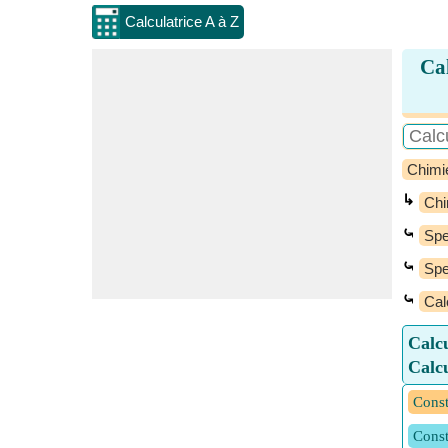
Calculatrice A à Z
Cal
Chimi
↳
Chi
⤿
Spe
⤿
Spe
⤿
Cal
Calcu
Calcu
Const
Const