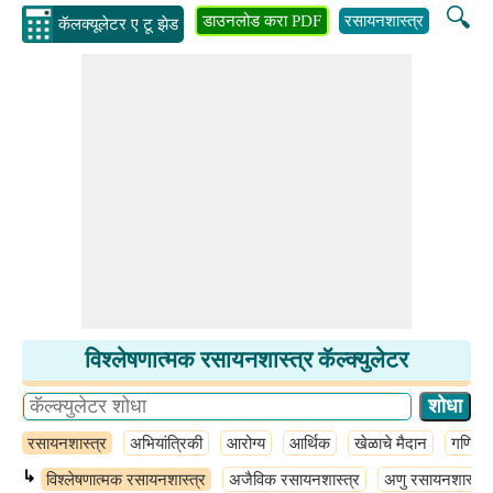
🔍
डाउनलोड करा PDF
रसायनशास्त्र
अभियांत्
कॅलक्यूलेटर ए टू झेड
विश्लेषणात्मक रसायनशास्त्र कॅल्क्युलेटर
रसायनशास्त्र
अभियांत्रिकी
आरोग्य
आर्थिक
खेळाचे मैदान
गणित
↳
विश्लेषणात्मक रसायनशास्त्र
अजैविक रसायनशास्त्र
अणु रसायनशास्त्र