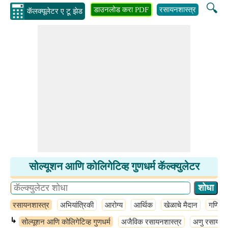
🔍
डाउनलोड करा PDF
रसायनशास्त्र
अभियांत्
कॅलक्यूलेटर ए टू झेड
सोल्यूशन आणि कोलिगेटिव्ह गुणधर्म कॅल्क्युलेटर
रसायनशास्त्र
अभियांत्रिकी
आरोग्य
आर्थिक
खेळाचे मैदान
गणित
↳
सोल्यूशन आणि कोलिगेटिव्ह गुणधर्म
अजैविक रसायनशास्त्र
अणु रसायनशा