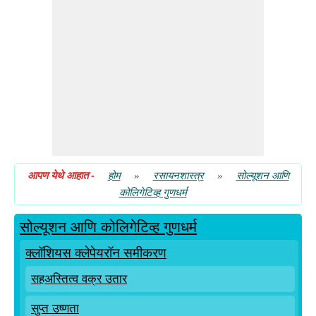
व्हॅनट हॉफ फॅक्टर
आपण येथे आहात
-
होम
»
रसायनशास्त्र
»
सोल्यूशन आणि
कोलिगेटिव्ह गुणधर्म
सोल्यूशन आणि कोलिगेटिव्ह गुणधर्म
क्लॉशियस क्लेपेयरॉन समीकरण
सहअस्तित्व वक्र उतार
सुप्त उष्णता