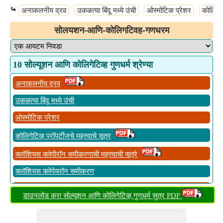
⤿
अनाकलनीय द्रव
उकळत्या बिंदू मध्ये उंची
ओस्मोटिक प्रेशर
कोलिगेटि
सोलयशन-आणि-कोलिगटिवह-गणधरम
10 सोल्यूशन आणि कोलिगेटिव्ह गुणधर्म श्रेण्या
अनाकलनीय द्रव
उकळत्या बिंदू मध्ये उंची
ओस्मोटिक प्रेशर
कोलिगेटिव्ह प्रॉपर्टीजचे महत्त्वाचे सूत्र
क्लॉशियस क्लेपीरॉन समीकरणाची महत्त्वाची सूत्रे
क्लॉशियस क्लेपेयरॉन समीकरण
गिब्सचा फेज नियम
डाउनलोड करा सोल्यूशन आणि कोलिगेटिव्ह गुणधर्म सुत्र PDF
फ्रीझिंग पॉइंटमधील उदासीनता
वाष्प दाब संबंधित सापेक्ष कमी