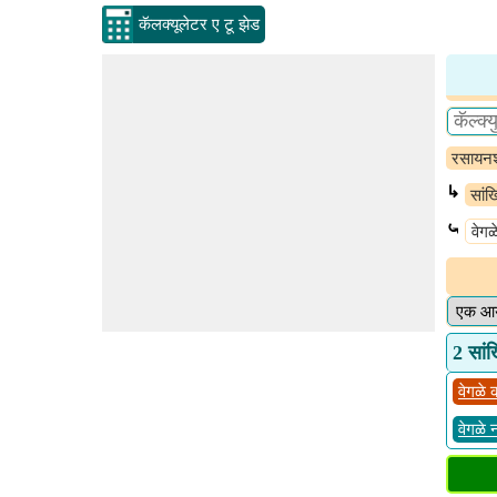
कॅलक्यूलेटर ए टू झेड
रसायनश
↳
सांख
⤿
वेगळ
2 सांख
वेगळे 
वेगळे 