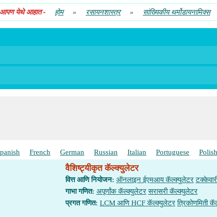
आपण येथे आहात
-
होम
»
रसायनशास्त्र
»
सांख्यिकीय थर्मोडायनामिक्स
panish
French
German
Russian
Italian
Portuguese
Polis
वैशिष्ट्यीकृत कॅल्क्युलेटर
वित्त आणि नियोजन:
ऑनलाइन ईएमआय कॅल्क्युलेटर
टक्केवार
गाभा गणित:
अपूर्णांक कॅल्क्युलेटर
सरासरी कॅल्क्युलेटर
प्रगत गणित:
LCM आणि HCF कॅल्क्युलेटर
त्रिकोणमिती कॅल