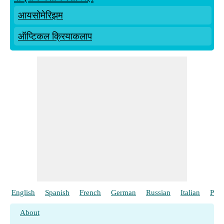
आयसोमेरिझम
ऑप्टिकल क्रियाकलाप
English
Spanish
French
German
Russian
Italian
Port
About