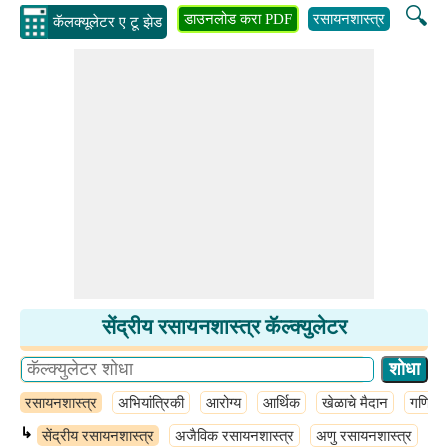
🔍
डाउनलोड करा PDF
रसायनशास्त्र
अभियांत्
कॅलक्यूलेटर ए टू झेड
सेंद्रीय रसायनशास्त्र कॅल्क्युलेटर
रसायनशास्त्र
अभियांत्रिकी
आरोग्य
आर्थिक
खेळाचे मैदान
गणित
↳
सेंद्रीय रसायनशास्त्र
अजैविक रसायनशास्त्र
अणु रसायनशास्त्र
अण