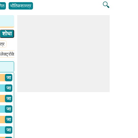
🔍
ित
भौतिकशास्त्र
त्र
लेक्ट्रोकेमिस्ट्री
केमिकल बाँडिंग
क्वांटम
गॅसची घनता
ग्रीन केमिस्ट्री
​ जा
​ जा
​ जा
​ जा
​ जा
​ जा