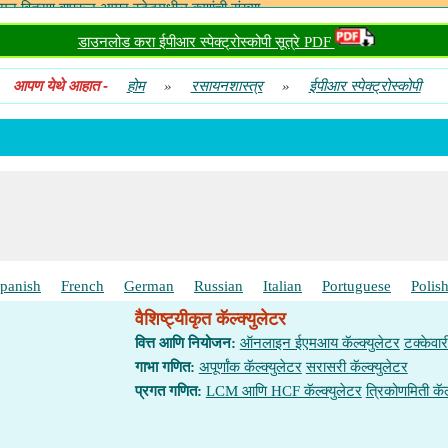
मन वितरण वापरून अप्पर स्टेटमधील कणांची संख्या
न्न केलेल्या ओळींची संख्या
डाउनलोड करा ईपीआर स्पेक्ट्रोस्कोपी सूत्रे PDF
ाफसाठी व्युत्पन्न केलेल्या रेषा
आपण येथे आहात
-
होम
»
रसायनशास्त्र
»
ईपीआर स्पेक्ट्रोस्कोपी
panish
French
German
Russian
Italian
Portuguese
Polis
वैशिष्ट्यीकृत कॅल्क्युलेटर
वित्त आणि नियोजन:
ऑनलाइन ईएमआय कॅल्क्युलेटर
टक्केवार
गाभा गणित:
अपूर्णांक कॅल्क्युलेटर
सरासरी कॅल्क्युलेटर
प्रगत गणित:
LCM आणि HCF कॅल्क्युलेटर
त्रिकोणमिती कॅल