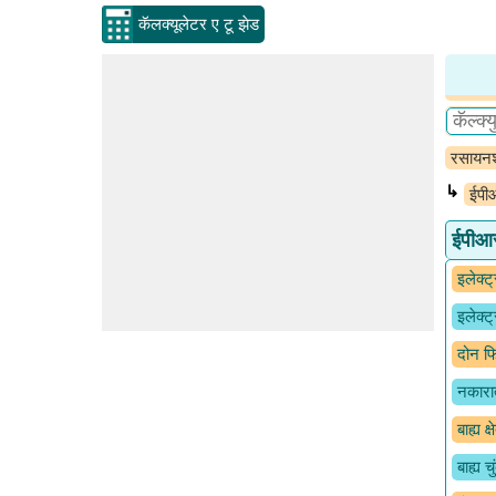
कॅलक्यूलेटर ए टू झेड
रसायनश
↳
ईपीआ
ईपीआर 
इलेक्ट्
इलेक्ट्
दोन फ
नकारात
बाह्य क
बाह्य चु