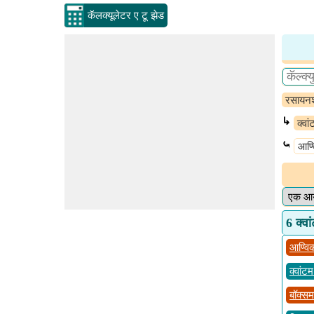
कॅलक्यूलेटर ए टू झेड
रसायनश
↳
क्वा
⤿
आण्व
6 क्वां
आण्विक
क्वांट
बॉक्स