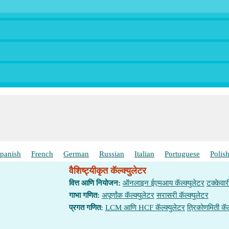
panish
French
German
Russian
Italian
Portuguese
Polis
वैशिष्ट्यीकृत कॅल्क्युलेटर
वित्त आणि नियोजन:
ऑनलाइन ईएमआय कॅल्क्युलेटर
टक्केवार
गाभा गणित:
अपूर्णांक कॅल्क्युलेटर
सरासरी कॅल्क्युलेटर
प्रगत गणित:
LCM आणि HCF कॅल्क्युलेटर
त्रिकोणमिती कॅल