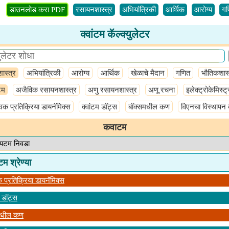
डाउनलोड करा PDF
रसायनशास्त्र
अभियांत्रिकी
आर्थिक
आरोग्य
गण
क्वांटम कॅल्क्युलेटर
ास्त्र
अभियांत्रिकी
आरोग्य
आर्थिक
खेळाचे मैदान
गणित
भौतिकशास्
ंटम
अजैविक रसायनशास्त्र
अणु रसायनशास्त्र
अणू रचना
इलेक्ट्रोकेमिस्ट्
िक प्रतिक्रिया डायनॅमिक्स
क्वांटम डॉट्स
बॉक्समधील कण
विएनचा विस्थापन
कवाटम
टम श्रेण्या
 प्रतिक्रिया डायनॅमिक्स
म डॉट्स
मधील कण