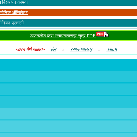
ा विस्थापन कायदा
ार्मोनिक ऑसिलेटर
टोनियन प्रणाली
डाउनलोड करा रसायनशास्त्र सुत्र PDF
आपण येथे आहात
-
होम
»
रसायनशास्त्र
»
क्वांटम