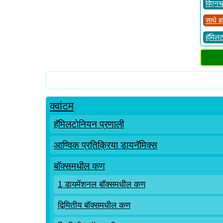
विएनच
साधे ह
हॅमिल
क्वांटम
हॅमिलटोनियन प्रणाली
आण्विक प्रतिक्रिया डायनॅमिक्स
बॉक्समधील कण
1 डायमेंशनल बॉक्समधील कण
द्विमितीय बॉक्समधील कण