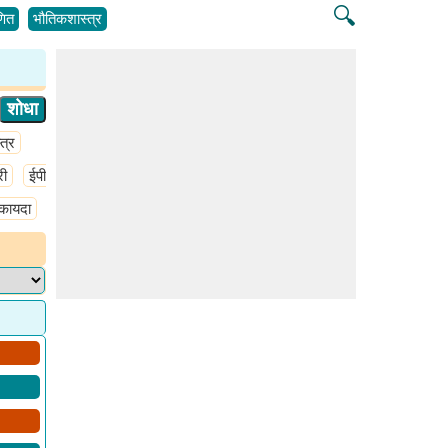
🔍
ित
भौतिकशास्त्र
त्र
री
ईपीआर स्पेक्ट्रोस्कोपी
केमिकल बाँडिंग
गॅसची घनता
ग्रीन केमिस्ट्री
 कायदा
साधे हार्मोनिक ऑसिलेटर
हॅमिलटोनियन प्रणाली