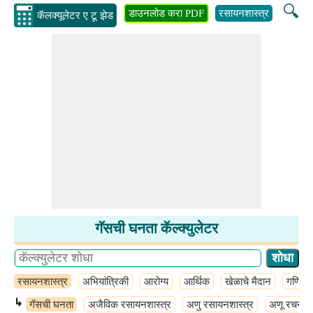
🔍
डाउनलोड करा PDF
रसायनशास्त्र
अभियांत्
कॅलक्यूलेटर ए टू झेड
गॅसची घनता कॅल्क्युलेटर
रसायनशास्त्र
अभियांत्रिकी
आरोग्य
आर्थिक
खेळाचे मैदान
गणित
↳
गॅसची घनता
अजैविक रसायनशास्त्र
अणु रसायनशास्त्र
अणू रचना