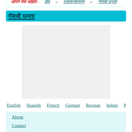
आपण येथे आहात
-
होम
»
रसायनशास्त्र
»
गॅसची घनता
गॅसची घनता
English
Spanish
French
German
Russian
Italian
Port
About
Contact