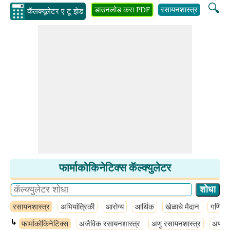
🔍
डाउनलोड करा PDF
रसायनशास्त्र
अभियांत्
कॅलक्यूलेटर ए टू झेड
फार्माकोकिनेटिक्स कॅल्क्युलेटर
रसायनशास्त्र
अभियांत्रिकी
आरोग्य
आर्थिक
खेळाचे मैदान
गणित
↳
फार्माकोकिनेटिक्स
अजैविक रसायनशास्त्र
अणु रसायनशास्त्र
अणू र