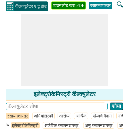
🔍
डाउनलोड करा PDF
रसायनशास्त्र
अभियांत्
कॅलक्यूलेटर ए टू झेड
इलेक्ट्रोकेमिस्ट्री कॅल्क्युलेटर
रसायनशास्त्र
अभियांत्रिकी
आरोग्य
आर्थिक
खेळाचे मैदान
गणित
↳
इलेक्ट्रोकेमिस्ट्री
अजैविक रसायनशास्त्र
अणु रसायनशास्त्र
अणू र