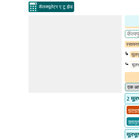
कॅलक्यूलेटर ए टू झेड
रसायनश
↳
मूलभ
⤿
मूलभ
2 मूलभ
मूलभूत
समतुल्
मूलभूत