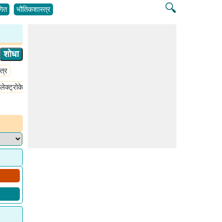
🔍
ित
भौतिकशास्त्र
त्र
लेक्ट्रोकेमिस्ट्री
ईपीआर स्पेक्ट्रोस्कोपी
केमिकल बाँडिंग
क्वांटम
गॅसची घन