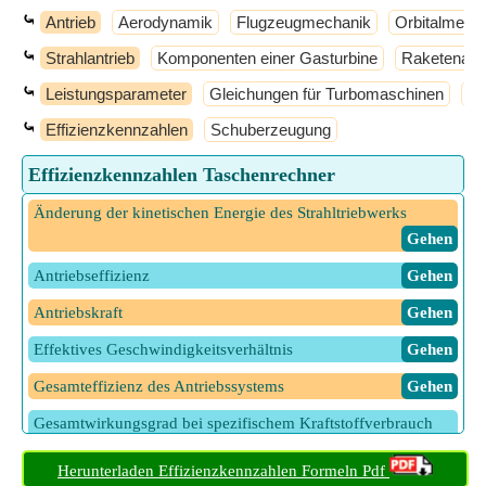
⤿
Antrieb
Aerodynamik
Flugzeugmechanik
Orbitalmech
⤿
Strahlantrieb
Komponenten einer Gasturbine
Raketenantr
⤿
Leistungsparameter
Gleichungen für Turbomaschinen
Tu
⤿
Effizienzkennzahlen
Schuberzeugung
Effizienzkennzahlen Taschenrechner
Änderung der kinetischen Energie des Strahltriebwerks
​ Gehen
Antriebseffizienz
​ Gehen
Antriebskraft
​ Gehen
Effektives Geschwindigkeitsverhältnis
​ Gehen
Gesamteffizienz des Antriebssystems
​ Gehen
Gesamtwirkungsgrad bei spezifischem Kraftstoffverbrauch
​ Gehen
Herunterladen Effizienzkennzahlen Formeln Pdf