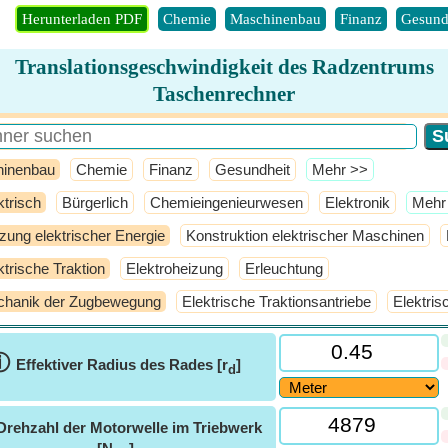
Herunterladen PDF
Chemie
Maschinenbau
Finanz
Gesund
Translationsgeschwindigkeit des Radzentrums
Taschenrechner
inenbau
Chemie
Finanz
Gesundheit
​Mehr >>
ktrisch
Bürgerlich
Chemieingenieurwesen
Elektronik
​Mehr
zung elektrischer Energie
Konstruktion elektrischer Maschinen
ktrische Traktion
Elektroheizung
Erleuchtung
hanik der Zugbewegung
Elektrische Traktionsantriebe
Elektri
ⓘ
Effektiver Radius des Rades [r
]
d
Drehzahl der Motorwelle im Triebwerk