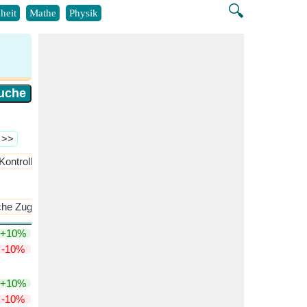
🔍
heit
Mathe
Physik
 >>
Kontrollsystem
Kraftwerksbetrieb
​Mehr >>
sche Zugphysik
Kraft und Energie
​Mehr >>
+10%
-10%
+10%
-10%