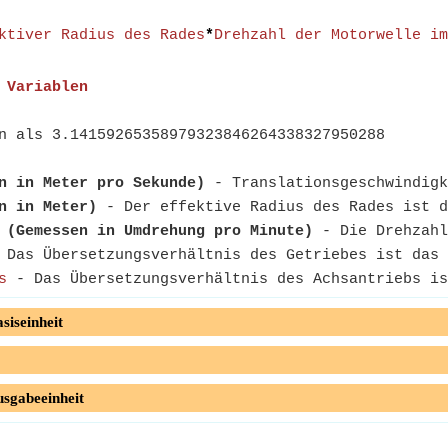
ktiver Radius des Rades
*
Drehzahl der Motorwelle im
Variablen
n als 3.14159265358979323846264338327950288
n in Meter pro Sekunde)
- Translationsgeschwindigk
n in Meter)
- Der effektive Radius des Rades ist d
-
(Gemessen in Umdrehung pro Minute)
- Die Drehzahl
Das Übersetzungsverhältnis des Getriebes ist das 
s
- Das Übersetzungsverhältnis des Achsantriebs is
siseinheit
usgabeeinheit