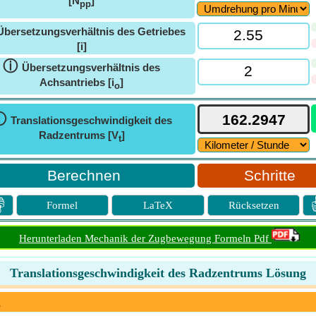
[N
]
pp
Übersetzungsverhältnis des Getriebes
[i]
ⓘ
Übersetzungsverhältnis des
Achsantriebs [i
]
o
ⓘ
Translationsgeschwindigkeit des
Radzentrums [V
]
t
Schritte

Formel
LaTeX
Rücksetzen
Herunterladen Mechanik der Zugbewegung Formeln Pdf
Translationsgeschwindigkeit des Radzentrums Lösung
g