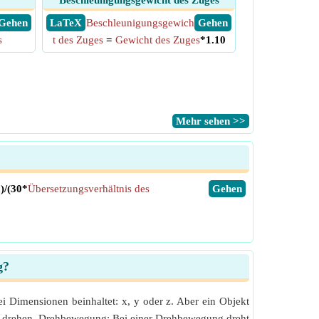
Beschleunigungsgewicht des Zuges
​ Gehen
​ LaTeX
Beschleunigungsgewich
​ Gehen
s
t des Zuges
=
Gewicht des Zuges
*1.10
​Mehr sehen >>
k
)/(30*
Übersetzungsverhältnis des
​Gehen
g?
i Dimensionen beinhaltet: x, y oder z. Aber ein Objekt
och drehen. Drehbewegung: Bei einer Drehbewegung dreht