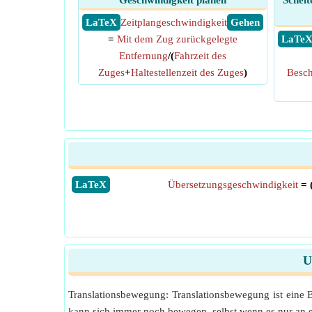
Geschwindigkeit planen
Scheit
​ LaTeX
Zeitplangeschwindigkeit
​ Gehen
=
Mit dem Zug zurückgelegte
​ LaTe
Entfernung
/(
Fahrzeit des
Zuges
+
Haltestellenzeit des Zuges
)
Besch
​LaTeX
Übersetzungsgeschwindigkeit
= 
U
Translationsbewegung: Translationsbewegung ist eine B
kann sich immer noch bewegen, selbst wenn es nur an e