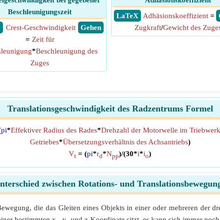
elgeschwindigkeit bei gegebener
Adhäsionskoeffizient
Beschleunigungszeit
​ LaTeX
Adhäsionskoeffizient
=
X
Crest-Geschwindigkeit
​ Gehen
Zugkraft
/
Gewicht des Zuge
=
Zeit für
leunigung
*
Beschleunigung des
Zuges
Translationsgeschwindigkeit des Radzentrums Formel
(
pi
*
Effektiver Radius des Rades
*
Drehzahl der Motorwelle im Triebwer
Getriebes
*
Übersetzungsverhältnis des Achsantriebs
)
V
= (
pi
*
r
*
N
)/(30*
i
*
i
)
t
d
pp
o
nterschied zwischen Rotations- und Translationsbewegun
ewegung, die das Gleiten eines Objekts in einer oder mehreren der dre
iner bestimmten x-, y- und z-Koordinate sitzt, es kann sich immer n