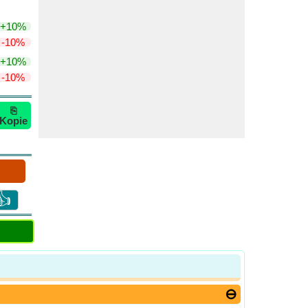
+10%
-10%
+10%
-10%
⎘
Kopie
👍