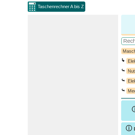
Taschenrechner A bis Z
Masch
↳
Ele
⤿
Nut
⤿
Ele
⤿
Mec
ⓘ