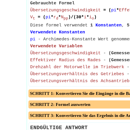
Gebrauchte Formel
Übersetzungsgeschwindigkeit
= (
pi
*
Effe
V
= (
pi
*
r
*
N
)/(30*
i
*
i
)
t
d
pp
o
Diese formel verwendet
1
Konstanten
,
5
Verwendete Konstanten
pi
- Archimedes-Konstante Wert genomme
Verwendete Variablen
Übersetzungsgeschwindigkeit
-
(Gemesse
Effektiver Radius des Rades
-
(Gemesse
Drehzahl der Motorwelle im Triebwerk
Übersetzungsverhältnis des Getriebes
- 
Übersetzungsverhältnis des Achsantrieb
SCHRITT 1: Konvertieren Sie die Eingänge in die Ba
SCHRITT 2: Formel auswerten
SCHRITT 3: Konvertieren Sie das Ergebnis in die A
ENDGÜLTIGE ANTWORT