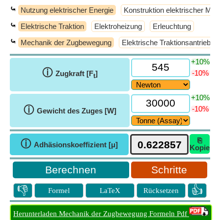
⤿
Nutzung elektrischer Energie
Konstruktion elektrischer Ma
⤿
Elektrische Traktion
Elektroheizung
Erleuchtung
⤿
Mechanik der Zugbewegung
Elektrische Traktionsantriebe
+10%
ⓘ
-10%
Zugkraft [F
]
t
+10%
ⓘ
-10%
Gewicht des Zuges [W]
⎘
ⓘ
Adhäsionskoeffizient [μ]
Kopie
Schritte
👎
👍
Formel
LaTeX
Rücksetzen
Herunterladen Mechanik der Zugbewegung Formeln Pdf