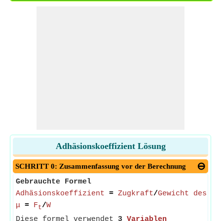
Adhäsionskoeffizient Lösung
SCHRITT 0: Zusammenfassung vor der Berechnung
Gebrauchte Formel
Adhäsionskoeffizient
=
Zugkraft
/
Gewicht des Zu
μ
=
F
/
W
t
Diese formel verwendet
3
Variablen