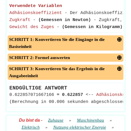
Verwendete Variablen
Adhäsionskoeffizient
- Der Adhäsionskoeffizient
Zugkraft
-
(Gemessen in Newton)
- Zugkraft, der
Gewicht des Zuges
-
(Gemessen in Kilogramm)
- G
SCHRITT 1: Konvertieren Sie die Eingänge in die
Basiseinheit
SCHRITT 2: Formel auswerten
SCHRITT 3: Konvertieren Sie das Ergebnis in die
Ausgabeeinheit
ENDGÜLTIGE ANTWORT
0.622857071667166
≈
0.622857
<--
Adhäsionskoef
(Berechnung in 00.006 sekunden abgeschlossen)
Du bist da
-
Zuhause
»
Maschinenbau
»
Elektrisch
»
Nutzung elektrischer Energie
»