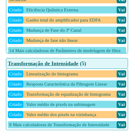
Criado
Eficiência Quântica Externa
Vai
Criado
Ganho total do amplificador para EDFA
Vai
Criado
Mudança de Fase do Jº Canal
Vai
Criado
Mudança de fase não linear
Vai
14 Mais calculadoras de Parâmetros de modelagem de fibra
Vai
Transformação de Intensidade
(5)
Criado
Linearização do histograma
Vai
Criado
Resposta Característica da Filtragem Linear
Vai
Criado
Transformação de equalização de histograma
Vai
Criado
Valor médio de pixels na subimagem
Vai
Criado
Valor médio dos pixels na vizinhança
Vai
8 Mais calculadoras de Transformação de Intensidade
Vai