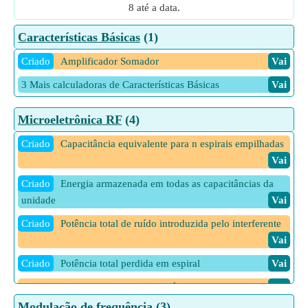
8 até a data.
Características Básicas
(1)
Criado
Amplificador Somador
Vai
3 Mais calculadoras de Características Básicas
Vai
Microeletrônica RF
(4)
Criado
Capacitância equivalente para n espirais empilhadas
Vai
Criado
Energia armazenada em todas as capacitâncias da
unidade
Vai
Criado
Potência total de ruído introduzida pelo interferente
Vai
Criado
Potência total perdida em espiral
Vai
14 Mais calculadoras de Microeletrônica RF
Vai
Modulação de frequência
(3)