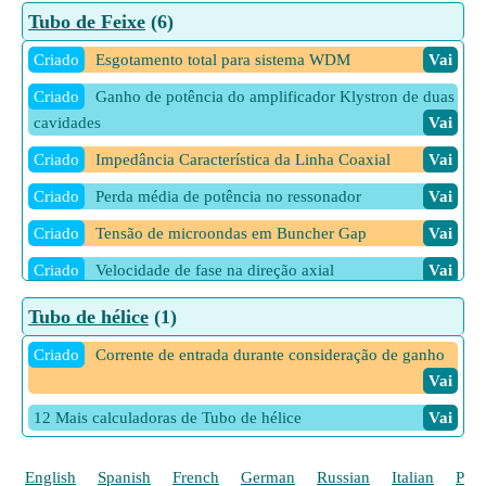
Tubo de Feixe
(6)
Criado
Esgotamento total para sistema WDM
Vai
Criado
Ganho de potência do amplificador Klystron de duas
cavidades
Vai
Criado
Impedância Característica da Linha Coaxial
Vai
Criado
Perda média de potência no ressonador
Vai
Criado
Tensão de microondas em Buncher Gap
Vai
Criado
Velocidade de fase na direção axial
Vai
17 Mais calculadoras de Tubo de Feixe
Vai
Tubo de hélice
(1)
Criado
Corrente de entrada durante consideração de ganho
Vai
12 Mais calculadoras de Tubo de hélice
Vai
English
Spanish
French
German
Russian
Italian
Poli