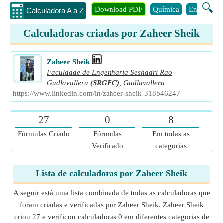
🔍
Download PDF
Química
Engenhari
Calculadora A a Z
Calculadoras criadas por Zaheer Sheik
Zaheer Sheik
Faculdade de Engenharia Seshadri Rao
Gudlavalleru
(SRGEC)
,
Gudlavalleru
https://www.linkedin.com/in/zaheer-sheik-318b46247
27
0
8
Fórmulas Criado
Fórmulas
Em todas as
Verificado
categorias
Lista de calculadoras por Zaheer Sheik
A seguir está uma lista combinada de todas as calculadoras que
foram criadas e verificadas por Zaheer Sheik. Zaheer Sheik
criou 27 e verificou calculadoras 0 em diferentes categorias de