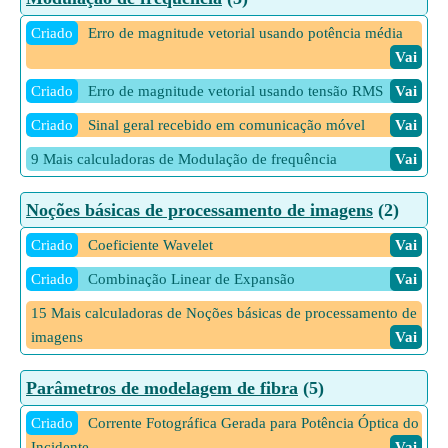
Criado
Erro de magnitude vetorial usando potência média
Vai
Criado
Erro de magnitude vetorial usando tensão RMS
Vai
Criado
Sinal geral recebido em comunicação móvel
Vai
9 Mais calculadoras de Modulação de frequência
Vai
Noções básicas de processamento de imagens
(2)
Criado
Coeficiente Wavelet
Vai
Criado
Combinação Linear de Expansão
Vai
15 Mais calculadoras de Noções básicas de processamento de
imagens
Vai
Parâmetros de modelagem de fibra
(5)
Criado
Corrente Fotográfica Gerada para Potência Óptica do
Incidente
Vai