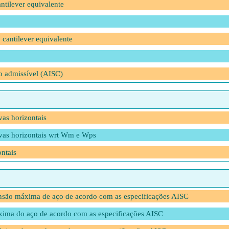
ntilever equivalente
 cantilever equivalente
o admissível (AISC)
vas horizontais
rvas horizontais wrt Wm e Wps
ntais
ensão máxima de aço de acordo com as especificações AISC
xima do aço de acordo com as especificações AISC