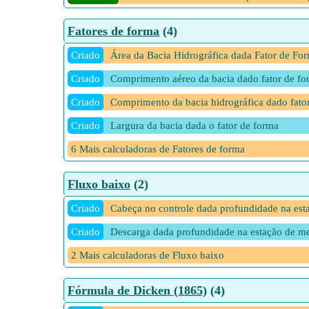
Fatores de forma
(4)
Criado
Área da Bacia Hidrográfica dada Fator de Fo
Criado
Comprimento aéreo da bacia dado fator de fo
Criado
Comprimento da bacia hidrográfica dado fato
Criado
Largura da bacia dada o fator de forma
6 Mais calculadoras de Fatores de forma
Fluxo baixo
(2)
Criado
Cabeça no controle dada profundidade na est
Criado
Descarga dada profundidade na estação de m
2 Mais calculadoras de Fluxo baixo
Fórmula de Dicken (1865)
(4)