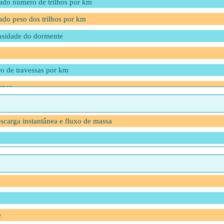
ado número de trilhos por km
do peso dos trilhos por km
nsidade do dormente
o de travessas por km
eper
scarga instantânea e fluxo de massa
o número de dormentes por km
peso de trilhos por km
 dos trilhos por km
e via férrea
e