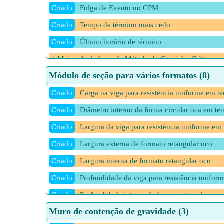
Criado
Folga de Evento no CPM
Criado
Tempo de término mais cedo
Criado
Último horário de término
4 Mais calculadoras de Método do Caminho Crítico
Módulo de seção para vários formatos
(8)
Criado
Carga na viga para resistência uniforme em te
Criado
Diâmetro interno da forma circular oca em te
Criado
Largura da viga para resistência uniforme em 
Criado
Largura externa de formato retangular oco
Criado
Largura interna de formato retangular oco
Criado
Profundidade da viga para resistência unifor
Criado
Profundidade interna da forma retangular oca
Muro de contenção de gravidade
(3)
Criado
Tensão de flexão admissível