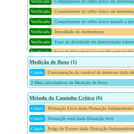
Verificado
Comprimento do trilho único em determin
Verificado
Comprimento do trilho único em determina
Verificado
Comprimento do trilho único usando a de
Verificado
Densidade do dorminhoco
Verificado
Fator de densidade em determinado númer
Verificado
Fator de Densidade usando Densidade Sle
Medição de fluxo
(1)
Verificado
Número de Dormentes por km
Verificado
Criado
Concentração da variável de interesse dada de
Número de trilhos por km
Verificado
2 Mais calculadoras de Medição de fluxo
Número de trilhos por km em determinad
Verificado
Número de trilhos por km em determinado 
Método do Caminho Crítico
(6)
Verificado
Peso do trilho por m em determinado Peso
Criado
Flutuação Livre dada Flutuação Independente
Verificado
Peso dos trilhos por km
Criado
Flutuação total dada flutuação livre
10 Mais calculadoras de Materiais necessários por km d
Criado
Folga de Evento dada Flutuação Independent