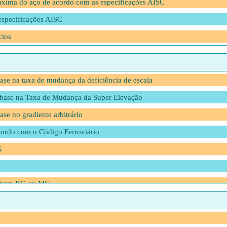
xima do aço de acordo com as especificações AISC
especificações AISC
cios
se na taxa de mudança da deficiência de escala
base na Taxa de Mudança da Super Elevação
se no gradiente arbitrário
ordo com o Código Ferroviário
G
o para BG ou MG
 para NG
 Transição para Altas Velocidades