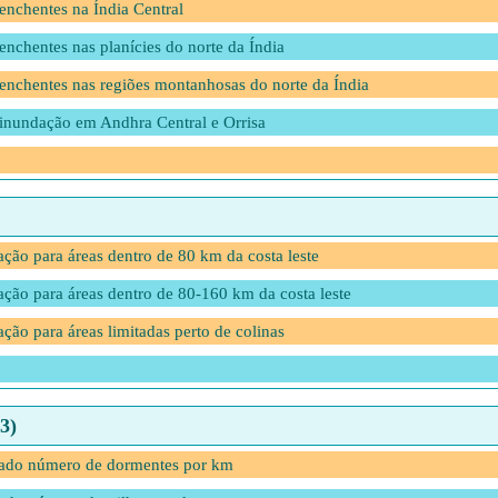
nchentes na Índia Central
nchentes nas planícies do norte da Índia
nchentes nas regiões montanhosas do norte da Índia
inundação em Andhra Central e Orrisa
ão para áreas dentro de 80 km da costa leste
ão para áreas dentro de 80-160 km da costa leste
ão para áreas limitadas perto de colinas
3)
nado número de dormentes por km