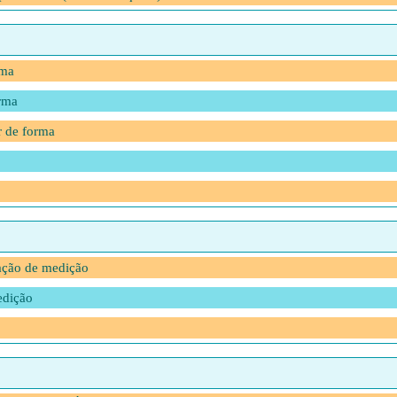
rma
rma
r de forma
ação de medição
edição