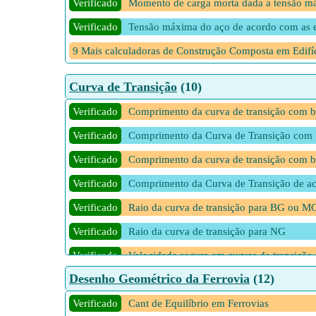
Verificado
Momento de carga morta dada a tensão má
Verificado
Tensão máxima do aço de acordo com as 
9 Mais calculadoras de Construção Composta em Edifí
Curva de Transição
(10)
Verificado
Comprimento da curva de transição com ba
Verificado
Comprimento da Curva de Transição com 
Verificado
Comprimento da curva de transição com ba
Verificado
Comprimento da Curva de Transição de ac
Verificado
Raio da curva de transição para BG ou M
Verificado
Raio da curva de transição para NG
Verificado
Velocidade segura em curvas de transiçã
Desenho Geométrico da Ferrovia
(12)
Verificado
Velocidade segura em curvas de transição
Verificado
Verificado
Velocidades de Comprimento de Curvas de
Cant de Equilíbrio em Ferrovias