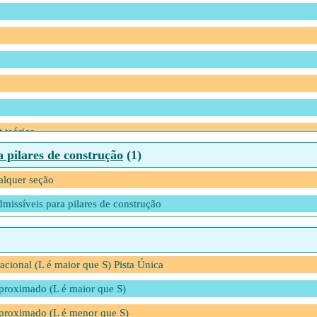
 transição para velocidades normais
 teórico
 pilares de construção
(1)
t teórico máximo
alquer seção
missíveis para pilares de construção
locidades diferentes
bica
Ferrovias
cional (L é maior que S) Pista Única
aproximado (L é maior que S)
 aproximado (L é menor que S)