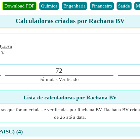
Download PDF
Química
Engenharia
Financeiro
Saúde
M
Calculadoras criadas por Rachana BV
ysuru
00/
72
Fórmulas Verificado
Lista de calculadoras por Rachana BV
oras que foram criadas e verificadas por Rachana BV. Rachana BV criou 
de 26 até a data.
(AISC)
(4)