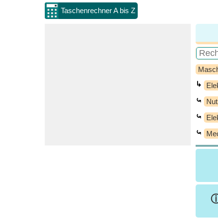
Taschenrechner A bis Z
Masch
↳
Ele
⤿
Nut
⤿
Ele
⤿
Mec