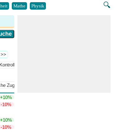
🔍
heit
Mathe
Physik
 >>
Kontrollsystem
Kraftwerksbetrieb
​Mehr >>
sche Zugphysik
Kraft und Energie
​Mehr >>
+10%
-10%
+10%
-10%