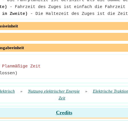
- Die Fahrplanzeit ist definiert als die Summe de
te)
- Fahrzeit des Zuges ist einfach die Fahrzeit 
 in Zweite)
- Die Haltezeit des Zuges ist die Zeit
siseinheit
usgabeeinheit
-
Planmäßige Zeit
lossen)
lektrisch
»
Nutzung elektrischer Energie
»
Elektrische Traktio
Zeit
Credits