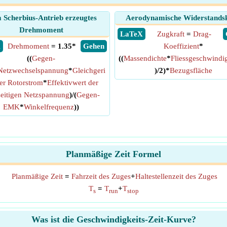
Scherbius-Antrieb erzeugtes
Aerodynamische Widerstandsk
Drehmoment
​ LaTeX
Zugkraft
=
Drag-
X
Drehmoment
= 1.35*
​ Gehen
Koeffizient
*
((
Gegen-
((
Massendichte
*
Fliessgeschwindig
Netzwechselspannung
*
Gleichgeri
)/2)*
Bezugsfläche
ter Rotorstrom
*
Effektivwert der
seitigen Netzspannung
)/(
Gegen-
EMK
*
Winkelfrequenz
))
Planmäßige Zeit Formel
Planmäßige Zeit
=
Fahrzeit des Zuges
+
Haltestellenzeit des Zuges
T
=
T
+
T
s
run
stop
Was ist die Geschwindigkeits-Zeit-Kurve?