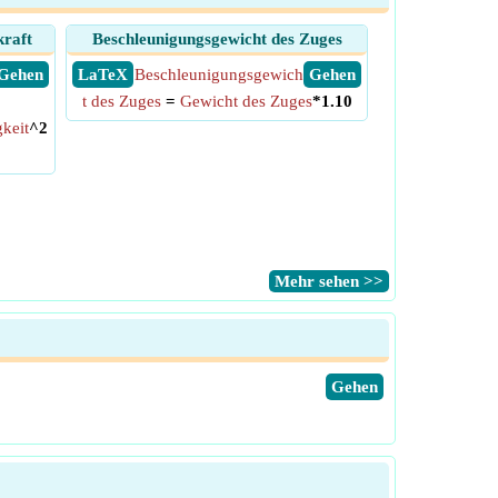
raft
Beschleunigungsgewicht des Zuges
​ Gehen
​ LaTeX
Beschleunigungsgewich
​ Gehen
t des Zuges
=
Gewicht des Zuges
*1.10
keit
^2
​Mehr sehen >>
​Gehen