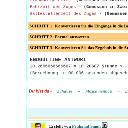
Planmäßige Zeit
-
(Gemessen in Zweite)
Fahrzeit des Zuges
-
(Gemessen in Zwei
Haltestellenzeit des Zuges
-
(Gemessen
SCHRITT 1: Konvertieren Sie die Eingänge in die Ba
SCHRITT 2: Formel auswerten
SCHRITT 3: Konvertieren Sie das Ergebnis in die A
ENDGÜLTIGE ANTWORT
10.2666666666667
≈
10.26667 Stunde
<-
(Berechnung in 00.006 sekunden abgesch
Du bist da
-
Zuhause
»
Maschinenbau
»
E
Erstellt von
Prahalad Singh