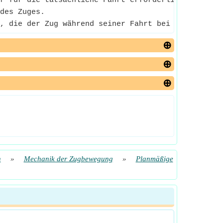
r für die tatsächliche Fahrt erforderlichen Zeit u
des Zuges.
, die der Zug während seiner Fahrt bei einem Halt 
n
»
Mechanik der Zugbewegung
»
Planmäßige