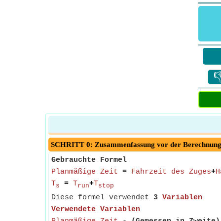

SCHRITT 0: Zusammenfassung vor der Berechnun
Gebrauchte Formel
Planmäßige Zeit
=
Fahrzeit des Zuges
+
H
T
=
T
+
T
s
run
stop
Diese formel verwendet
3
Variablen
Verwendete Variablen