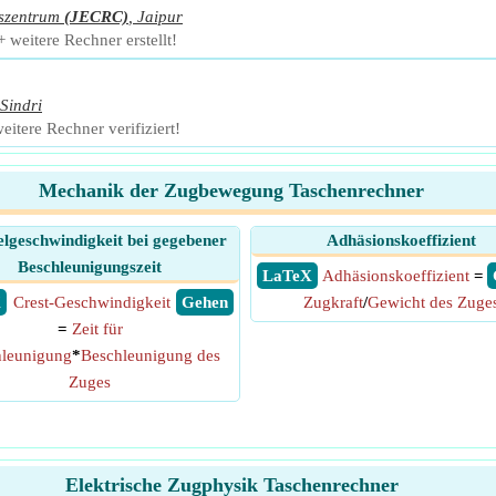
szentrum
(JECRC)
,
Jaipur
weitere Rechner erstellt!
Sindri
itere Rechner verifiziert!
Mechanik der Zugbewegung Taschenrechner
elgeschwindigkeit bei gegebener
Adhäsionskoeffizient
Beschleunigungszeit
​ LaTeX
Adhäsionskoeffizient
=
X
Crest-Geschwindigkeit
​ Gehen
Zugkraft
/
Gewicht des Zuge
=
Zeit für
leunigung
*
Beschleunigung des
Zuges
Elektrische Zugphysik Taschenrechner