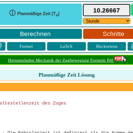
ⓘ
Planmäßige Zeit [T
]
s
Schritte

Formel
LaTeX
Rücksetzen
Herunterladen Mechanik der Zugbewegung Formeln Pdf
Planmäßige Zeit Lösung
g
altestellenzeit des Zuges