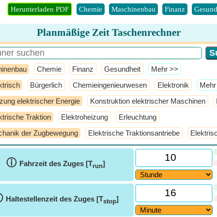
Herunterladen PDF
Chemie
Maschinenbau
Finanz
Gesund
Planmäßige Zeit Taschenrechner
inenbau
Chemie
Finanz
Gesundheit
​Mehr >>
ktrisch
Bürgerlich
Chemieingenieurwesen
Elektronik
​Mehr
zung elektrischer Energie
Konstruktion elektrischer Maschinen
ktrische Traktion
Elektroheizung
Erleuchtung
hanik der Zugbewegung
Elektrische Traktionsantriebe
Elektri
ⓘ
Fahrzeit des Zuges [T
]
run
ⓘ
Haltestellenzeit des Zuges [T
]
stop