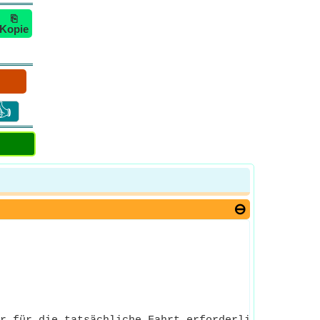
⎘
Kopie
👍