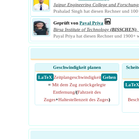
Jaipur Engineering College und Forschung
Prahalad Singh hat diesen Rechner und 100+ 
Geprüft von
Payal Priya
Birsa Institute of Technology
(BISSCHEN)
,
Payal Priya hat diesen Rechner und 1900+ we
Geschwindigkeit planen
Scheit
​ LaTeX
Zeitplangeschwindigkeit
​ Gehen
=
Mit dem Zug zurückgelegte
​ LaTe
Entfernung
/(
Fahrzeit des
Zuges
+
Haltestellenzeit des Zuges
)
Besch