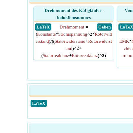
Drehmoment des Käfigläufer-
Vom 
Induktionsmotors
​ LaTeX
Drehmoment
=
​ Gehen
​ LaTe
(
Konstante
*
Stromspannung
^2*
Rotorwid
erstand
)/((
Statorwiderstand
+
Rotorwiderst
EMK
*
and
)^2+
chte
(
Statorreaktanz
+
Rotorreaktanz
)^2)
rotor
​LaTeX