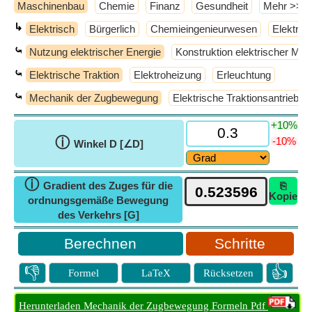
Maschinenbau
Chemie
Finanz
Gesundheit
​Mehr >>
↳
Elektrisch
Bürgerlich
Chemieingenieurwesen
Elektron
⤿
Nutzung elektrischer Energie
Konstruktion elektrischer Ma
⤿
Elektrische Traktion
Elektroheizung
Erleuchtung
⤿
Mechanik der Zugbewegung
Elektrische Traktionsantriebe
+10%
ⓘ
-10%
Winkel D [∠D]
ⓘ
Gradient des Zuges für die
⎘
Kopie
ordnungsgemäße Bewegung
des Verkehrs [G]
Schritte
👎
👍
Formel
LaTeX
Rücksetzen
Herunterladen Mechanik der Zugbewegung Formeln Pdf