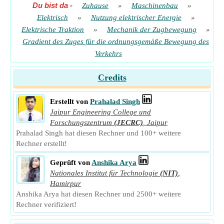
Du bist da
-
Zuhause
»
Maschinenbau
»
Elektrisch
»
Nutzung elektrischer Energie
»
Elektrische Traktion
»
Mechanik der Zugbewegung
»
Gradient des Zuges für die ordnungsgemäße Bewegung des
Verkehrs
Credits
Erstellt von
Prahalad Singh
Jaipur Engineering College und
Forschungszentrum
(JECRC)
,
Jaipur
Prahalad Singh hat diesen Rechner und 100+ weitere
Rechner erstellt!
Geprüft von
Anshika Arya
Nationales Institut für Technologie
(NIT)
,
Hamirpur
Anshika Arya hat diesen Rechner und 2500+ weitere
Rechner verifiziert!