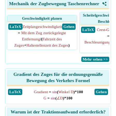
Mechanik der Zugbewegung Taschenrechner
<
Scheitelgeschwindig
Geschwindigkeit planen
Beschleuni
​ LaTeX
Zeitplangeschwindigkeit
​ Gehen
​ LaTeX
Crest-Gesch
=
Mit dem Zug zurückgelegte
=
Zei
Entfernung
/(
Fahrzeit des
Beschleunigung
*
B
Zuges
+
Haltestellenzeit des Zuges
)
Zug
​Mehr sehen >>
Gradient des Zuges für die ordnungsgemäße
Bewegung des Verkehrs Formel
​LaTeX
Gradient
=
sin
(
Winkel D
)*100
​Gehen
G
=
sin
(
∠D
)*100
Warum ist der Traktionsaufwand erforderlich?