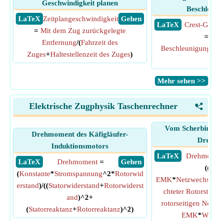
Geschwindigkeit planen
Beschleuni
​ LaTeX
Zeitplangeschwindigkeit
​ Gehen
​ LaTeX
Crest-Gesch
=
Mit dem Zug zurückgelegte
=
Zei
Entfernung
/(
Fahrzeit des
Beschleunigung
*
B
Zuges
+
Haltestellenzeit des Zuges
)
Zug
​Mehr sehen >>
Elektrische Zugphysik Taschenrechner
<
Vom Scherbius-An
Drehmoment des Käfigläufer-
Drehm
Induktionsmotors
​ LaTeX
Drehmome
​ LaTeX
Drehmoment
=
​ Gehen
((
Geg
(
Konstante
*
Stromspannung
^2*
Rotorwid
EMK
*
Netzwechsels
erstand
)/((
Statorwiderstand
+
Rotorwiderst
chteter Rotorstrom
and
)^2+
rotorseitigen Netz
(
Statorreaktanz
+
Rotorreaktanz
)^2)
EMK
*
Winke