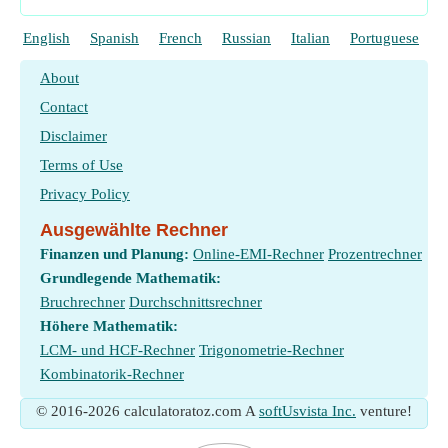
English
Spanish
French
Russian
Italian
Portuguese
P
About
Contact
Disclaimer
Terms of Use
Privacy Policy
Ausgewählte Rechner
Finanzen und Planung:
Online-EMI-Rechner
Prozentrechner
Grundlegende Mathematik:
Bruchrechner
Durchschnittsrechner
Höhere Mathematik:
LCM- und HCF-Rechner
Trigonometrie-Rechner
Kombinatorik-Rechner
© 2016-2026 calculatoratoz.com A
softUsvista Inc.
venture!