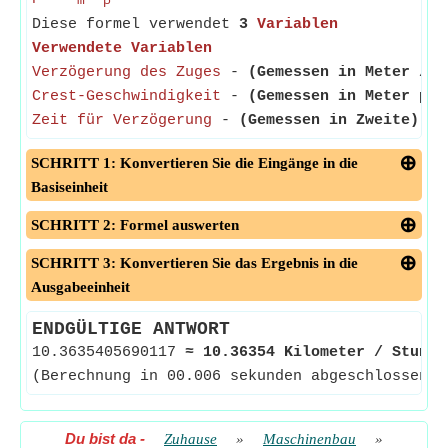
m
β
Diese formel verwendet
3
Variablen
Verwendete Variablen
Verzögerung des Zuges
-
(Gemessen in Meter / Q
Crest-Geschwindigkeit
-
(Gemessen in Meter pro
Zeit für Verzögerung
-
(Gemessen in Zweite)
- D
SCHRITT 1: Konvertieren Sie die Eingänge in die
Basiseinheit
SCHRITT 2: Formel auswerten
SCHRITT 3: Konvertieren Sie das Ergebnis in die
Ausgabeeinheit
ENDGÜLTIGE ANTWORT
10.3635405690117
≈
10.36354 Kilometer / Stunde
(Berechnung in 00.006 sekunden abgeschlossen)
Du bist da
-
Zuhause
»
Maschinenbau
»