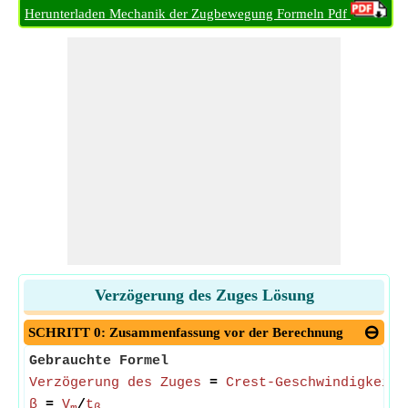
Herunterladen Mechanik der Zugbewegung Formeln Pdf
Verzögerung des Zuges Lösung
SCHRITT 0: Zusammenfassung vor der Berechnung
Gebrauchte Formel
Verzögerung des Zuges
=
Crest-Geschwindigkeit
/
β
=
V
/
t