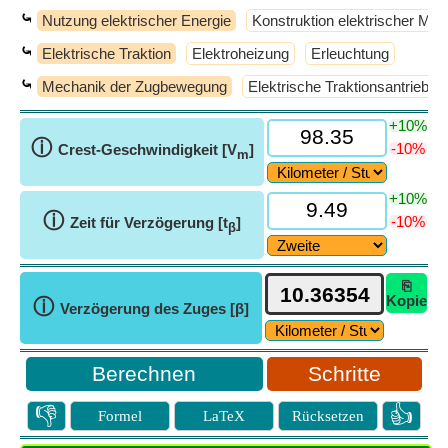
⤿
Nutzung elektrischer Energie
Konstruktion elektrischer Ma
⤿
Elektrische Traktion
Elektroheizung
Erleuchtung
⤿
Mechanik der Zugbewegung
Elektrische Traktionsantriebe
+10%
ⓘ
-10%
Crest-Geschwindigkeit [V
]
m
+10%
ⓘ
-10%
Zeit für Verzögerung [t
]
β
⎘
Kopie
ⓘ
Verzögerung des Zuges [β]
Schritte
👎
👍
Formel
LaTeX
Rücksetzen