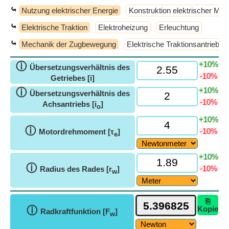
⤿
Nutzung elektrischer Energie
Konstruktion elektrischer Ma
⤿
Elektrische Traktion
Elektroheizung
Erleuchtung
⤿
Mechanik der Zugbewegung
Elektrische Traktionsantriebe
+10%
ⓘ
Übersetzungsverhältnis des
-10%
Getriebes [i]
+10%
ⓘ
Übersetzungsverhältnis des
-10%
Achsantriebs [i
]
o
+10%
ⓘ
-10%
Motordrehmoment [τ
]
e
+10%
ⓘ
-10%
Radius des Rades [r
]
w
⎘
ⓘ
Kopie
Radkraftfunktion [F
]
w