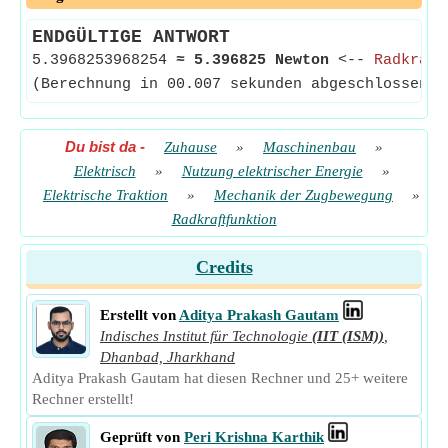
ENDGÜLTIGE ANTWORT
5.3968253968254
≈
5.396825 Newton
<--
Radkraft
(Berechnung in 00.007 sekunden abgeschlossen)
Du bist da
-
Zuhause
»
Maschinenbau
»
Elektrisch
»
Nutzung elektrischer Energie
»
Elektrische Traktion
»
Mechanik der Zugbewegung
»
Radkraftfunktion
Credits
Erstellt von
Aditya Prakash Gautam
Indisches Institut für Technologie
(IIT (ISM))
,
Dhanbad, Jharkhand
Aditya Prakash Gautam hat diesen Rechner und 25+ weitere
Rechner erstellt!
Geprüft von
Peri Krishna Karthik