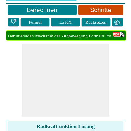
Schritte
👎
👍
Formel
LaTeX
Rücksetzen
Herunterladen Mechanik der Zugbewegung Formeln Pdf
Radkraftfunktion Lösung