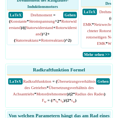
Drehmoment des Käfigläufer-
Drehm
Induktionsmotors
​ LaTeX
Drehmome
​ LaTeX
Drehmoment
=
​ Gehen
((
Geg
(
Konstante
*
Stromspannung
^2*
Rotorwid
EMK
*
Netzwechsels
erstand
)/((
Statorwiderstand
+
Rotorwiderst
chteter Rotorstrom
and
)^2+
rotorseitigen Netz
(
Statorreaktanz
+
Rotorreaktanz
)^2)
EMK
*
Winke
​Mehr sehen >>
Radkraftfunktion Formel
​LaTeX
Radkraftfunktion
= (
Übersetzungsverhältnis
​Gehen
des Getriebes
*
Übersetzungsverhältnis des
Achsantriebs
*
Motordrehmoment
)/(2*
Radius des Rades
)
F
= (
i
*
i
*
τ
)/(2*
r
)
w
o
e
w
Von welchen Parametern hängt das am Rad eines