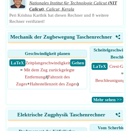
Nationales Institut für Technologie Calicut
(NIT
Calicut)
,
Calicut, Kerala
Peri Krishna Karthik hat diesen Rechner und 8 weitere
Rechner verifiziert!
Mechanik der Zugbewegung Taschenrechner
<
Scheitelgeschwindig
Geschwindigkeit planen
Beschleuni
​ LaTeX
Zeitplangeschwindigkeit
​ Gehen
​ LaTeX
Crest-Gesch
=
Mit dem Zug zurückgelegte
=
Zei
Entfernung
/(
Fahrzeit des
Beschleunigung
*
B
Zuges
+
Haltestellenzeit des Zuges
)
Zug
​Mehr sehen >>
Elektrische Zugphysik Taschenrechner
<
Vom Scherbius-An