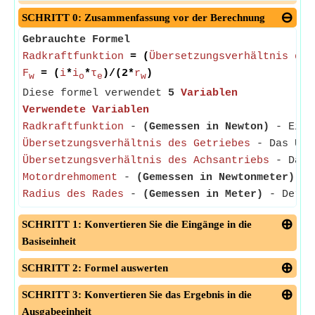
SCHRITT 0: Zusammenfassung vor der Berechnung
Gebrauchte Formel
Radkraftfunktion
= (
Übersetzungsverhältnis des
F
= (
i
*
i
*
τ
)/(2*
r
)
w
o
e
w
Diese formel verwendet
5
Variablen
Verwendete Variablen
Radkraftfunktion
-
(Gemessen in Newton)
- Eine 
Übersetzungsverhältnis des Getriebes
- Das Über
Übersetzungsverhältnis des Achsantriebs
- Das Ü
Motordrehmoment
-
(Gemessen in Newtonmeter)
- D
Radius des Rades
-
(Gemessen in Meter)
- Der Ra
SCHRITT 1: Konvertieren Sie die Eingänge in die
Basiseinheit
SCHRITT 2: Formel auswerten
SCHRITT 3: Konvertieren Sie das Ergebnis in die
Ausgabeeinheit