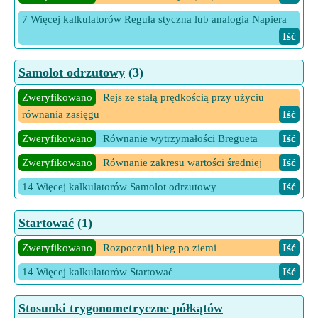
7 Więcej kalkulatorów Reguła styczna lub analogia Napiera
Iść
Samolot odrzutowy
(3)
Zweryfikowano
Rejs ze stałą prędkością przy użyciu
równania zasięgu
Iść
Zweryfikowano
Równanie wytrzymałości Bregueta
Iść
Zweryfikowano
Równanie zakresu wartości średniej
Iść
14 Więcej kalkulatorów Samolot odrzutowy
Iść
Startować
(1)
Zweryfikowano
Rozpocznij bieg po ziemi
Iść
14 Więcej kalkulatorów Startować
Iść
Stosunki trygonometryczne półkątów