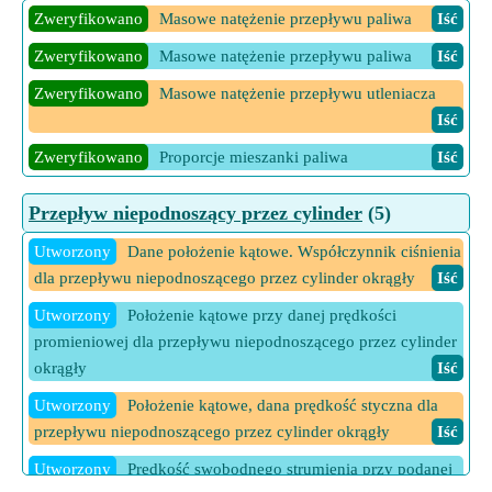
Utworzony
Średnia anomalia na orbicie hiperbolicznej,
Zweryfikowano
Masowe natężenie przepływu paliwa
Iść
biorąc pod uwagę anomalię ekscentryczną hiperboliczną
Iść
Zweryfikowano
Pole trójkąta przy użyciu boków B, C oraz
Zweryfikowano
Masowe natężenie przepływu paliwa
Iść
grzechu (A/2) i sekundy (A/2)
Iść
Zweryfikowano
Masowe natężenie przepływu utleniacza
Zweryfikowano
Pole trójkąta wykorzystujące boki A, C i
Iść
Cosec (B/2) i Sec (B/2)
Iść
Zweryfikowano
Proporcje mieszanki paliwa
Iść
3 Więcej kalkulatorów Pole trójkąta na podstawie stosunków
trygonometrycznych półkątów
Iść
Przepływ niepodnoszący przez cylinder
(5)
Utworzony
Dane położenie kątowe. Współczynnik ciśnienia
dla przepływu niepodnoszącego przez cylinder okrągły
Iść
Utworzony
Położenie kątowe przy danej prędkości
promieniowej dla przepływu niepodnoszącego przez cylinder
okrągły
Iść
Utworzony
Położenie kątowe, dana prędkość styczna dla
przepływu niepodnoszącego przez cylinder okrągły
Iść
Utworzony
Prędkość swobodnego strumienia przy podanej