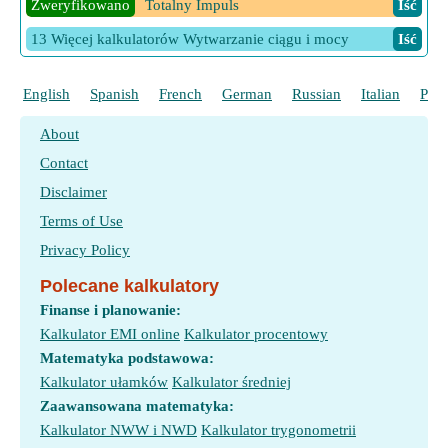
Zweryfikowano
Totalny Impuls
Iść
C trójkąta
Iść
13 Więcej kalkulatorów Wytwarzanie ciągu i mocy
Iść
Zweryfikowano
Sec B wykorzystujący obszar i boki A i C
trójkąta
Iść
English
Spanish
French
German
Russian
Italian
Port
Zweryfikowano
Sec C wykorzystujący obszar i boki A i B
trójkąta
Iść
About
3 Więcej kalkulatorów Stosunki trygonometryczne
Contact
wykorzystujące boki i pole trójkąta
Iść
Disclaimer
Terms of Use
Privacy Policy
Polecane kalkulatory
Finanse i planowanie:
Kalkulator EMI online
Kalkulator procentowy
Matematyka podstawowa:
Kalkulator ułamków
Kalkulator średniej
Zaawansowana matematyka:
Kalkulator NWW i NWD
Kalkulator trygonometrii