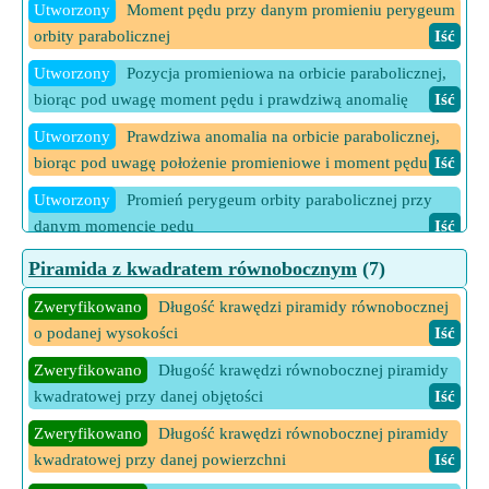
6 Więcej kalkulatorów Parametry orbity eliptycznej
Iść
Utworzony
Moment pędu przy danym promieniu perygeum
orbity parabolicznej
Iść
Utworzony
Pozycja promieniowa na orbicie parabolicznej,
biorąc pod uwagę moment pędu i prawdziwą anomalię
Iść
Utworzony
Prawdziwa anomalia na orbicie parabolicznej,
biorąc pod uwagę położenie promieniowe i moment pędu
Iść
Utworzony
Promień perygeum orbity parabolicznej przy
danym momencie pędu
Iść
6 Więcej kalkulatorów Parametry orbity parabolicznej
Iść
Piramida z kwadratem równobocznym
(7)
Zweryfikowano
Długość krawędzi piramidy równobocznej
o podanej wysokości
Iść
Zweryfikowano
Długość krawędzi równobocznej piramidy
kwadratowej przy danej objętości
Iść
Zweryfikowano
Długość krawędzi równobocznej piramidy
kwadratowej przy danej powierzchni
Iść