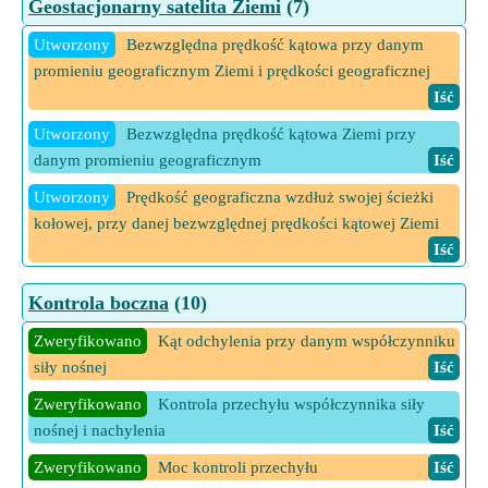
Geostacjonarny satelita Ziemi
(7)
Utworzony
Bezwzględna prędkość kątowa przy danym
promieniu geograficznym Ziemi i prędkości geograficznej
Iść
Utworzony
Bezwzględna prędkość kątowa Ziemi przy
danym promieniu geograficznym
Iść
Utworzony
Prędkość geograficzna wzdłuż swojej ścieżki
kołowej, przy danej bezwzględnej prędkości kątowej Ziemi
Iść
Utworzony
Prędkość satelity w jego kołowym GEO
Kontrola boczna
(10)
promienia
Iść
Zweryfikowano
Kąt odchylenia przy danym współczynniku
Utworzony
Promień Geo, biorąc pod uwagę bezwzględną
siły nośnej
Iść
prędkość kątową Ziemi i prędkość Geo
Iść
Zweryfikowano
Kontrola przechyłu współczynnika siły
Utworzony
Promień geograficzny przy danej bezwzględnej
nośnej i nachylenia
Iść
prędkości kątowej Ziemi
Iść
Zweryfikowano
Moc kontroli przechyłu
Iść
Utworzony
Promień geograficzny przy danej prędkości