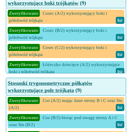
wykorzystujące boki trójkątów
(9)
Zweryfikowano
Cosec (A/2) wykorzystujący boki i
półobwód trójkąta
Iść
Zweryfikowano
Cosec (B/2) wykorzystujący boki i
półobwód trójkąta
Iść
Zweryfikowano
Cosec (C/2) wykorzystujący boki i
półobwód trójkąta
Iść
Zweryfikowano
Łóżeczko dziecięce (A/2) wykorzystujące
boki i półobwód trójkąta
Iść
Zweryfikowano
Łóżeczko dziecięce (B/2) wykorzystujące
Stosunki trygonometryczne półkątów
boki i półobwód trójkąta
Iść
wykorzystujące pole trójkąta
(9)
Zweryfikowano
Łóżeczko dziecięce (C/2) wykorzystujące
Zweryfikowano
Cos (A/2) mając dane strony B i C oraz Sin
boki i półobwód trójkąta
Iść
(A/2)
Iść
Zweryfikowano
Sec (A/2) wykorzystując boki i półobwód
Zweryfikowano
Cos (B/2) biorąc pod uwagę strony A i C
trójkąta
Iść
oraz Sin (B/2)
Iść