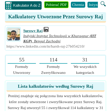
🔍
Pobierać PDF
Chemia
Inżynieria
B
Kalkulator A do Z
Kalkulatory Utworzone Przez Surowy Raj
Surowy Raj
Indyjski Instytut Technologii w Kharagpur
(IIT
KGP)
,
Bengal Zachodni
https://www.linkedin.com/in/harsh-raj-27b054210/
55
114
31
Formuły
Formuły
We wszystkich
Utworzony
Zweryfikowano
kategoriach
Lista kalkulatorów według Surowy Raj
Poniżej znajduje się połączona lista wszystkich kalkulatorów,
które zostały utworzone i zweryfikowane przez Surowy Raj.
Surowy Raj utworzył 55 i zweryfikował 114 kalkulatory w 31