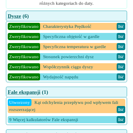
różnych kategoriach do daty.
Dysze
(6)
Zweryfikowano
Charakterystyka Prędkość
Iść
Zweryfikowano
Specyficzna objętość w gardle
Iść
Zweryfikowano
Specyficzna temperatura w gardle
Iść
Zweryfikowano
Stosunek powierzchni dysz
Iść
Zweryfikowano
Współczynnik ciągu dyszy
Iść
Zweryfikowano
Wydajność napędu
Iść
Fale ekspansji
(1)
Utworzony
Kąt odchylenia przepływu pod wpływem fali
rozszerzającej
Iść
9 Więcej kalkulatorów Fale ekspansji
Iść