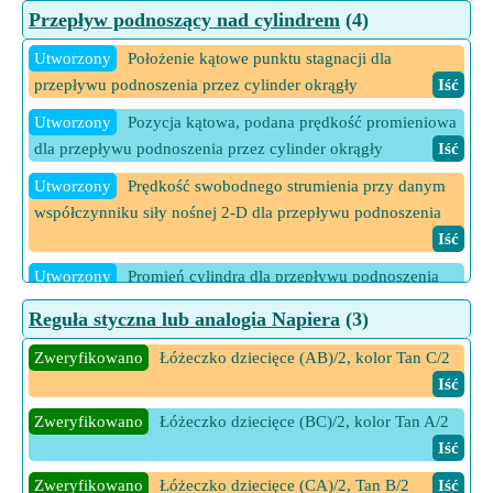
podwójnej sile dla przepływu niepodnoszącego przez okrągły
Przepływ podnoszący nad cylindrem
(4)
cylinder
Iść
Utworzony
Położenie kątowe punktu stagnacji dla
Utworzony
Siła dubletu przy danym promieniu cylindra dla
przepływu podnoszenia przez cylinder okrągły
Iść
przepływu niepodnoszącego
Iść
Utworzony
Pozycja kątowa, podana prędkość promieniowa
5 Więcej kalkulatorów Przepływ niepodnoszący przez
dla przepływu podnoszenia przez cylinder okrągły
Iść
cylinder
Iść
Utworzony
Prędkość swobodnego strumienia przy danym
współczynniku siły nośnej 2-D dla przepływu podnoszenia
Iść
Utworzony
Promień cylindra dla przepływu podnoszenia
Iść
Reguła styczna lub analogia Napiera
(3)
6 Więcej kalkulatorów Przepływ podnoszący nad cylindrem
Zweryfikowano
Łóżeczko dziecięce (AB)/2, kolor Tan C/2
Iść
Iść
Zweryfikowano
Łóżeczko dziecięce (BC)/2, kolor Tan A/2
Iść
Zweryfikowano
Łóżeczko dziecięce (CA)/2, Tan B/2
Iść