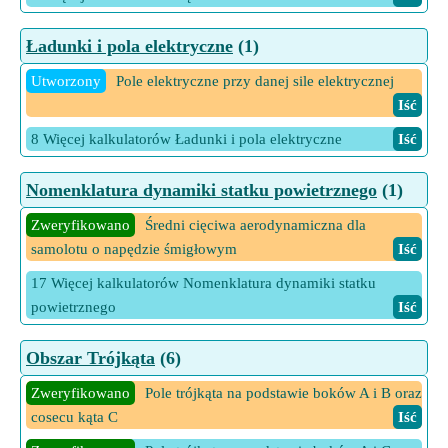
Ładunki i pola elektryczne
(1)
Utworzony
Pole elektryczne przy danej sile elektrycznej
Iść
8 Więcej kalkulatorów Ładunki i pola elektryczne
Iść
Nomenklatura dynamiki statku powietrznego
(1)
Zweryfikowano
Średni cięciwa aerodynamiczna dla
samolotu o napędzie śmigłowym
Iść
17 Więcej kalkulatorów Nomenklatura dynamiki statku
powietrznego
Iść
Obszar Trójkąta
(6)
Zweryfikowano
Pole trójkąta na podstawie boków A i B oraz
cosecu kąta C
Iść