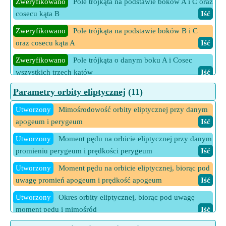
Zweryfikowano
Pole trójkąta na podstawie boków A i C oraz
cosecu kąta B
Iść
Zweryfikowano
Pole trójkąta na podstawie boków B i C
oraz cosecu kąta A
Iść
Zweryfikowano
Pole trójkąta o danym boku A i Cosec
wszystkich trzech kątów
Iść
Zweryfikowano
Pole trójkąta o danym boku B i Cosec
Parametry orbity eliptycznej
(11)
wszystkich trzech kątów
Iść
Utworzony
Mimośrodowość orbity eliptycznej przy danym
Zweryfikowano
Pole trójkąta o danym boku C i Cosec
apogeum i perygeum
Iść
wszystkich trzech kątów
Iść
Utworzony
Moment pędu na orbicie eliptycznej przy danym
14 Więcej kalkulatorów Obszar Trójkąta
Iść
promieniu perygeum i prędkości perygeum
Iść
Utworzony
Moment pędu na orbicie eliptycznej, biorąc pod
uwagę promień apogeum i prędkość apogeum
Iść
Utworzony
Okres orbity eliptycznej, biorąc pod uwagę
moment pędu i mimośród
Iść