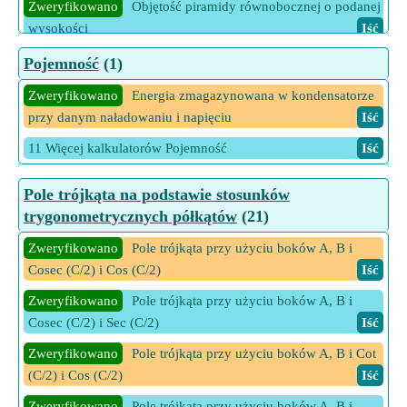
Zweryfikowano
Objętość piramidy równobocznej o podanej
wysokości
Iść
Zweryfikowano
Objętość równobocznej piramidy
Pojemność
(1)
kwadratowej przy danej powierzchni
Iść
Zweryfikowano
Energia zmagazynowana w kondensatorze
Zweryfikowano
Wysokość piramidy równobocznej na
przy danym naładowaniu i napięciu
Iść
podstawie TSA
Iść
11 Więcej kalkulatorów Pojemność
Iść
Zweryfikowano
Wysokość równobocznej piramidy
kwadratowej przy danej objętości
Iść
Pole trójkąta na podstawie stosunków
trygonometrycznych półkątów
(21)
3 Więcej kalkulatorów Piramida z kwadratem równobocznym
Iść
Zweryfikowano
Pole trójkąta przy użyciu boków A, B i
Cosec (C/2) i Cos (C/2)
Iść
Zweryfikowano
Pole trójkąta przy użyciu boków A, B i
Cosec (C/2) i Sec (C/2)
Iść
Zweryfikowano
Pole trójkąta przy użyciu boków A, B i Cot
(C/2) i Cos (C/2)
Iść
Zweryfikowano
Pole trójkąta przy użyciu boków A, B i