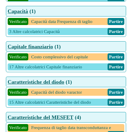
4 Altre calcolatrici Canali continui
Partire
Capacità
(1)
Verificato
Capacità data Frequenza di taglio
Partire
3 Altre calcolatrici Capacità
Partire
Capitale finanziario
(1)
Verificato
Costo complessivo del capitale
Partire
17 Altre calcolatrici Capitale finanziario
Partire
Caratteristiche del diodo
(1)
Verificato
Capacità del diodo varactor
Partire
15 Altre calcolatrici Caratteristiche del diodo
Partire
Caratteristiche del MESFET
(4)
Verificato
Frequenza di taglio data transconduttanza e