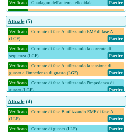
Verificato
Guadagno dell'antenna elicoidale
Partire
Verificato
Impedenza di ingresso dell'antenna elicoidale
Partire
Attuale
(5)
Verificato
Larghezza del fascio tra il primo punto nullo
Verificato
Corrente di fase A utilizzando EMF di fase A
(BWFN) dell'antenna elicoidale
Partire
(LGF)
Partire
Verificato
Rapporto assiale dell'antenna elicoidale
Partire
Verificato
Corrente di fase A utilizzando la corrente di
sequenza (LGF)
Partire
Verificato
Corrente di fase A utilizzando la tensione di
guasto e l'impedenza di guasto (LGF)
Partire
Verificato
Corrente di fase A utilizzando l'impedenza di
guasto (LGF)
Partire
Verificato
Corrente di fase A utilizzando tensioni di sequenza
Attuale
(4)
e impedenza di guasto (LGF)
Partire
Verificato
Corrente di fase B utilizzando EMF di fase A
14 Altre calcolatrici Attuale
Partire
(LLF)
Partire
Verificato
Corrente di guasto (LLF)
Partire