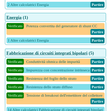
2 Altre calcolatrici Energia
Partire
Energia
(1)
Verificato
Potenza convertita del generatore di shunt CC
Partire
1 Altre calcolatrici Energia
Partire
Fabbricazione di circuiti integrati bipolari
(5)
Verificato
Conduttività ohmica delle impurità
Partire
Verificato
Impurezza con concentrazione intrinseca
Partire
Verificato
Resistenza del foglio dello strato
Partire
Verificato
Resistenza dello strato diffuso
Partire
Verificato
Tensione di breakout dell'emettitore del collettore
Partire
14 Altre calcolatrici Fabbricazione di circuiti integrati bipolari