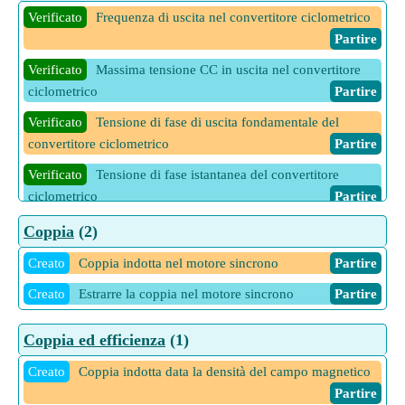
Verificato
Frequenza di uscita nel convertitore ciclometrico
Partire
Verificato
Massima tensione CC in uscita nel convertitore
ciclometrico
Partire
Verificato
Tensione di fase di uscita fondamentale del
convertitore ciclometrico
Partire
Verificato
Tensione di fase istantanea del convertitore
ciclometrico
Partire
Verificato
Valore RMS della tensione di uscita del
Coppia
(2)
convertitore ciclometrico
Partire
Creato
Coppia indotta nel motore sincrono
Partire
Creato
Estrarre la coppia nel motore sincrono
Partire
Coppia ed efficienza
(1)
Creato
Coppia indotta data la densità del campo magnetico
Partire