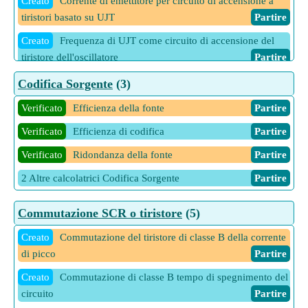
Creato
Corrente di emettitore per circuito di accensione a
tiristori basato su UJT
Partire
Creato
Frequenza di UJT come circuito di accensione del
tiristore dell'oscillatore
Partire
Creato
Periodo di tempo per UJT come circuito di
Codifica Sorgente
(3)
accensione del tiristore dell'oscillatore
Partire
Verificato
Efficienza della fonte
Partire
Creato
Rapporto di stand-off intrinseco per circuito di
Verificato
Efficienza di codifica
Partire
accensione a tiristori basato su UJT
Partire
Verificato
Ridondanza della fonte
Partire
Creato
Tensione dell'emettitore per attivare il circuito di
accensione del tiristore basato su UJT
Partire
2 Altre calcolatrici Codifica Sorgente
Partire
Creato
Tensione di gate di picco del tiristore per circuito di
Commutazione SCR o tiristore
(5)
accensione RC
Partire
Creato
Commutazione del tiristore di classe B della corrente
Creato
Tensione di picco del gate del tiristore per il circuito
di picco
Partire
di accensione della resistenza
Partire
Creato
Commutazione di classe B tempo di spegnimento del
1 Altre calcolatrici Circuito di accensione SCR
Partire
circuito
Partire