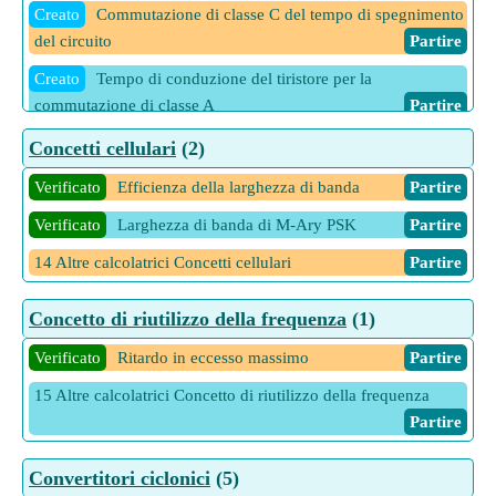
Creato
Commutazione di classe C del tempo di spegnimento
del circuito
Partire
Creato
Tempo di conduzione del tiristore per la
commutazione di classe A
Partire
Creato
Tensione di commutazione del tiristore per la
Concetti cellulari
(2)
commutazione di classe B
Partire
Verificato
Efficienza della larghezza di banda
Partire
Verificato
Larghezza di banda di M-Ary PSK
Partire
14 Altre calcolatrici Concetti cellulari
Partire
Concetto di riutilizzo della frequenza
(1)
Verificato
Ritardo in eccesso massimo
Partire
15 Altre calcolatrici Concetto di riutilizzo della frequenza
Partire
Convertitori ciclonici
(5)