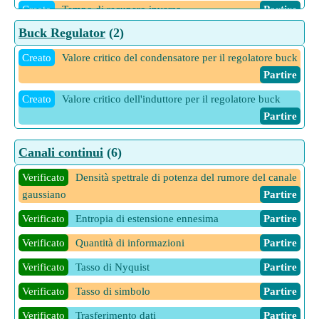
Creato
Tempo di recupero inverso
Partire
Buck Regulator
(2)
Creato
Valore critico del condensatore per il regolatore buck
Partire
Creato
Valore critico dell'induttore per il regolatore buck
Partire
Canali continui
(6)
Verificato
Densità spettrale di potenza del rumore del canale
gaussiano
Partire
Verificato
Entropia di estensione ennesima
Partire
Verificato
Quantità di informazioni
Partire
Verificato
Tasso di Nyquist
Partire
Verificato
Tasso di simbolo
Partire
Verificato
Trasferimento dati
Partire