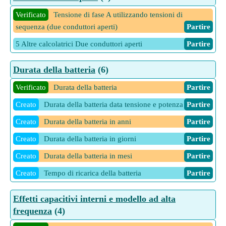
Verificato
Tensione di fase A utilizzando tensioni di
sequenza (due conduttori aperti)
Partire
5 Altre calcolatrici Due conduttori aperti
Partire
Durata della batteria
(6)
Verificato
Durata della batteria
Partire
Creato
Durata della batteria data tensione e potenza
Partire
Creato
Durata della batteria in anni
Partire
Creato
Durata della batteria in giorni
Partire
Creato
Durata della batteria in mesi
Partire
Creato
Tempo di ricarica della batteria
Partire
Effetti capacitivi interni e modello ad alta
frequenza
(4)