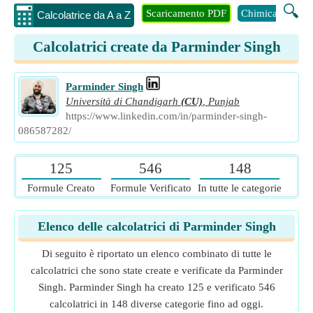
🔍
Scaricamento PDF
Chimica
Inge
Calcolatrice da A a Z
Calcolatrici create da Parminder Singh
Parminder Singh
Università di Chandigarh
(CU)
,
Punjab
https://www.linkedin.com/in/parminder-singh-
086587282/
125
546
148
Formule Creato
Formule Verificato
In tutte le categorie
Elenco delle calcolatrici di Parminder Singh
Di seguito è riportato un elenco combinato di tutte le
calcolatrici che sono state create e verificate da Parminder
Singh. Parminder Singh ha creato 125 e verificato 546
calcolatrici in 148 diverse categorie fino ad oggi.