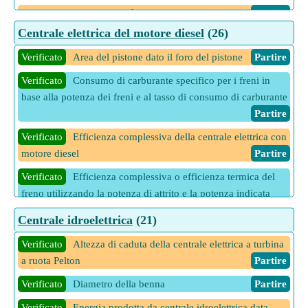
10 Altre calcolatrici Cavità di Klystron
Partire
Centrale elettrica del motore diesel
(26)
Verificato
Area del pistone dato il foro del pistone
Partire
Verificato
Consumo di carburante specifico per i freni in
base alla potenza dei freni e al tasso di consumo di carburante
Partire
Verificato
Efficienza complessiva della centrale elettrica con
motore diesel
Partire
Verificato
Efficienza complessiva o efficienza termica del
freno utilizzando la potenza di attrito e la potenza indicata
Partire
Centrale idroelettrica
(21)
Verificato
Efficienza complessiva o efficienza termica del
Verificato
Altezza di caduta della centrale elettrica a turbina
freno utilizzando la pressione effettiva media del freno
a ruota Pelton
Partire
Partire
Verificato
Diametro della benna
Partire
Verificato
Efficienza complessiva o efficienza termica del
freno utilizzando l'efficienza meccanica
Partire
Verificato
Energia prodotta da centrale idroelettrica data