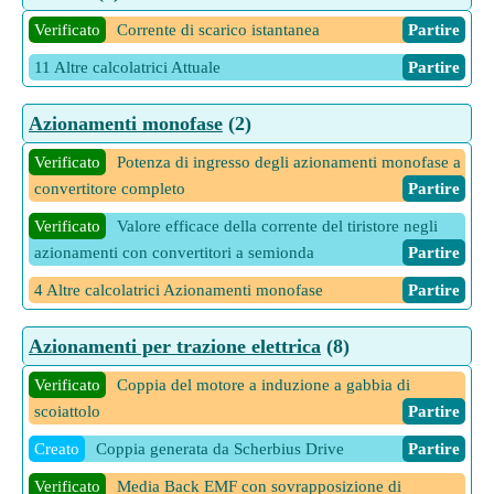
Verificato
Corrente di sequenza zero utilizzando corrente di
Verificato
Corrente di scarico istantanea
Partire
sequenza positiva e impedenze di sequenza (LLGF)
Partire
11 Altre calcolatrici Attuale
Partire
Verificato
Corrente di sequenza zero utilizzando tensioni di
sequenza e impedenza di guasto (LLGF)
Partire
Azionamenti monofase
(2)
10 Altre calcolatrici Attuale
Partire
Verificato
Potenza di ingresso degli azionamenti monofase a
convertitore completo
Partire
Verificato
Valore efficace della corrente del tiristore negli
azionamenti con convertitori a semionda
Partire
4 Altre calcolatrici Azionamenti monofase
Partire
Azionamenti per trazione elettrica
(8)
Verificato
Coppia del motore a induzione a gabbia di
scoiattolo
Partire
Creato
Coppia generata da Scherbius Drive
Partire
Verificato
Media Back EMF con sovrapposizione di