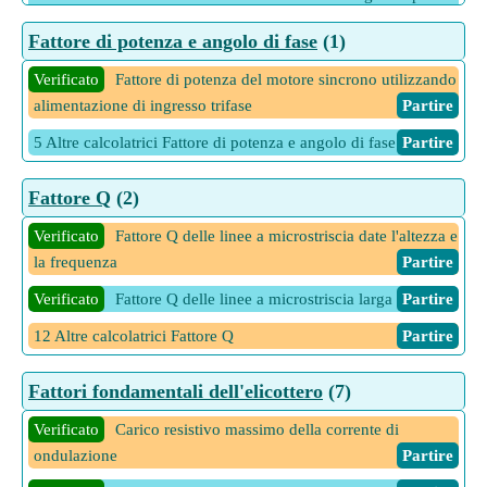
Partire
Fattore di potenza e angolo di fase
(1)
Verificato
Fattore di potenza del motore sincrono utilizzando
alimentazione di ingresso trifase
Partire
5 Altre calcolatrici Fattore di potenza e angolo di fase
Partire
Fattore Q
(2)
Verificato
Fattore Q delle linee a microstriscia date l'altezza e
la frequenza
Partire
Verificato
Fattore Q delle linee a microstriscia larga
Partire
12 Altre calcolatrici Fattore Q
Partire
Fattori fondamentali dell'elicottero
(7)
Verificato
Carico resistivo massimo della corrente di
ondulazione
Partire