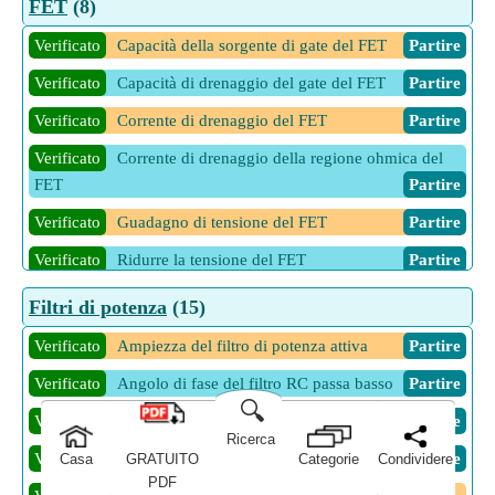
FET
(8)
Verificato
Capacità della sorgente di gate del FET
Partire
Verificato
Capacità di drenaggio del gate del FET
Partire
Verificato
Corrente di drenaggio del FET
Partire
Verificato
Corrente di drenaggio della regione ohmica del
FET
Partire
Verificato
Guadagno di tensione del FET
Partire
Verificato
Ridurre la tensione del FET
Partire
Verificato
Scarica la tensione della sorgente del FET
Filtri di potenza
(15)
Partire
Verificato
Ampiezza del filtro di potenza attiva
Partire
Verificato
Transconduttanza del FET
Partire
Verificato
Angolo di fase del filtro RC passa basso
Partire
🔍
Verificato
Fattore di qualità del filtro passivo
Partire
Ricerca
Verificato
Fattore sintonizzato del filtro ibrido
Partire
Casa
GRATUITO
Categorie
Condividere
PDF