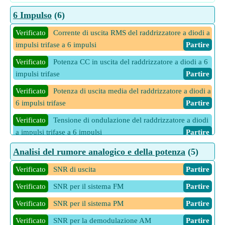
6 Impulso
(6)
Verificato
Corrente di uscita RMS del raddrizzatore a diodi a
impulsi trifase a 6 impulsi
Partire
Verificato
Potenza CC in uscita del raddrizzatore a diodi a 6
impulsi trifase
Partire
Verificato
Potenza di uscita media del raddrizzatore a diodi a
6 impulsi trifase
Partire
Verificato
Tensione di ondulazione del raddrizzatore a diodi
a impulsi trifase a 6 impulsi
Partire
Creato
Tensione di uscita media del raddrizzatore a diodi
Analisi del rumore analogico e della potenza
(5)
trifase a 6 impulsi
Partire
Verificato
SNR di uscita
Partire
Creato
Tensione di uscita RMS del raddrizzatore a diodi
Verificato
SNR per il sistema FM
Partire
trifase a 6 impulsi
Partire
Verificato
SNR per il sistema PM
Partire
Verificato
SNR per la demodulazione AM
Partire