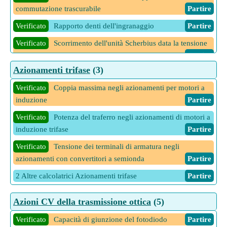
commutazione trascurabile
Partire
Verificato
Rapporto denti dell'ingranaggio
Partire
Verificato
Scorrimento dell'unità Scherbius data la tensione
di linea RMS
Partire
Azionamenti trifase
(3)
Verificato
Tensione di uscita CC del raddrizzatore
nell'azionamento Scherbius data la tensione di linea RMS del
Verificato
Coppia massima negli azionamenti per motori a
rotore
Partire
induzione
Partire
Verificato
Tensione di uscita CC del raddrizzatore
Verificato
Potenza del traferro negli azionamenti di motori a
nell'azionamento Scherbius data la tensione di linea RMS del
induzione trifase
Partire
rotore allo scorrimento
Partire
Verificato
Tensione dei terminali di armatura negli
Verificato
Tensione di uscita CC del raddrizzatore
azionamenti con convertitori a semionda
Partire
nell'azionamento Scherbius data la tensione massima del
2 Altre calcolatrici Azionamenti trifase
Partire
rotore
Partire
5 Altre calcolatrici Azionamenti per trazione elettrica
Partire
Azioni CV della trasmissione ottica
(5)
Verificato
Capacità di giunzione del fotodiodo
Partire