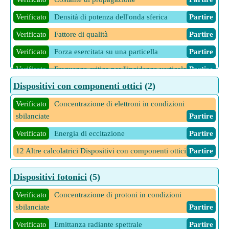
Verificato
Densità di potenza dell'onda sferica
Partire
Verificato
Fattore di qualità
Partire
Verificato
Forza esercitata su una particella
Partire
Verificato
Frequenza critica per l'incidenza verticale
Partire
Dispositivi con componenti ottici
(2)
Verificato
Impedenza caratteristica dell'onda
Partire
Verificato
Verificato
Lunghezza d'onda per le modalità TEmn
Concentrazione di elettroni in condizioni
Partire
sbilanciate
Partire
Verificato
Massima energia immagazzinata
Partire
Verificato
Energia di eccitazione
Partire
Verificato
Perdite di potenza per la modalità TEM
Partire
12 Altre calcolatrici Dispositivi con componenti ottici
Partire
Verificato
Resistenza superficiale delle pareti guida
Partire
Verificato
Velocità di fase della guida d'onda rettangolare
Dispositivi fotonici
(5)
Partire
Verificato
Concentrazione di protoni in condizioni
4 Altre calcolatrici Dispositivi a microonde
Partire
sbilanciate
Partire
Verificato
Emittanza radiante spettrale
Partire