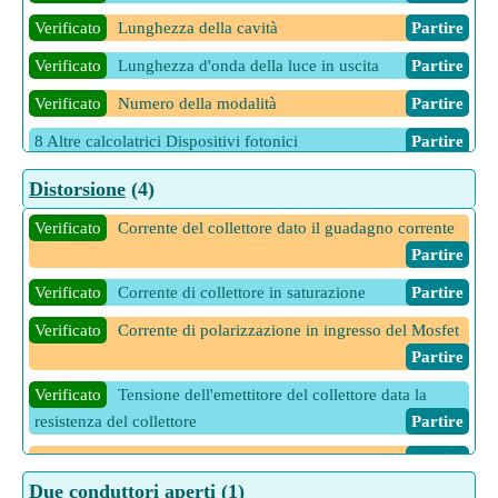
Verificato
Lunghezza della cavità
Partire
Verificato
Lunghezza d'onda della luce in uscita
Partire
Verificato
Numero della modalità
Partire
8 Altre calcolatrici Dispositivi fotonici
Partire
Distorsione
(4)
Verificato
Corrente del collettore dato il guadagno corrente
Partire
Verificato
Corrente di collettore in saturazione
Partire
Verificato
Corrente di polarizzazione in ingresso del Mosfet
Partire
Verificato
Tensione dell'emettitore del collettore data la
resistenza del collettore
Partire
14 Altre calcolatrici Distorsione
Partire
Due conduttori aperti
(1)