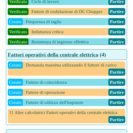
Verificato
Ciclo di lavoro
Partire
Verificato
Fattore di ondulazione di DC Chopper
Partire
Creato
Frequenza di taglio
Partire
Verificato
Induttanza critica
Partire
Verificato
Resistenza di ingresso effettiva
Partire
Verificato
Tensione di ondulazione CA
Partire
Fattori operativi della centrale elettrica
(4)
6 Altre calcolatrici Fattori fondamentali dell'elicottero
Partire
Creato
Domanda massima utilizzando il fattore di carico
Partire
Creato
Fattore di coincidenza
Partire
Creato
Fattore di operazione
Partire
Creato
Fattore di utilizzo dell'impianto
Partire
11 Altre calcolatrici Fattori operativi della centrale elettrica
Partire