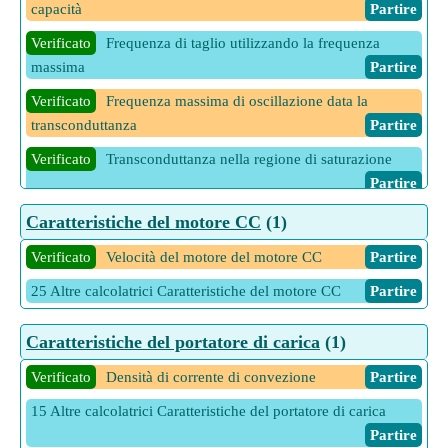
capacità
Partire
Verificato
Frequenza di taglio utilizzando la frequenza
massima
Partire
Verificato
Frequenza massima di oscillazione data la
transconduttanza
Partire
Verificato
Transconduttanza nella regione di saturazione
Partire
9 Altre calcolatrici Caratteristiche del MESFET
Partire
Caratteristiche del motore CC
(1)
Verificato
Velocità del motore del motore CC
Partire
25 Altre calcolatrici Caratteristiche del motore CC
Partire
Caratteristiche del portatore di carica
(1)
Verificato
Densità di corrente di convezione
Partire
15 Altre calcolatrici Caratteristiche del portatore di carica
Partire