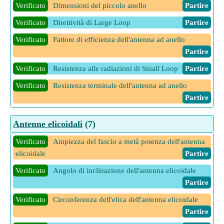
Verificato
Dimensioni del piccolo anello
Partire
Verificato
Direttività di Large Loop
Partire
Verificato
Fattore di efficienza dell'antenna ad anello
Partire
Verificato
Resistenza alle radiazioni di Small Loop
Partire
Verificato
Resistenza terminale dell'antenna ad anello
Partire
3 Altre calcolatrici Antenne ad anello
Partire
Antenne elicoidali
(7)
Verificato
Ampiezza del fascio a metà potenza dell'antenna
elicoidale
Partire
Verificato
Angolo di inclinazione dell'antenna elicoidale
Partire
Verificato
Circonferenza dell'elica dell'antenna elicoidale
Partire