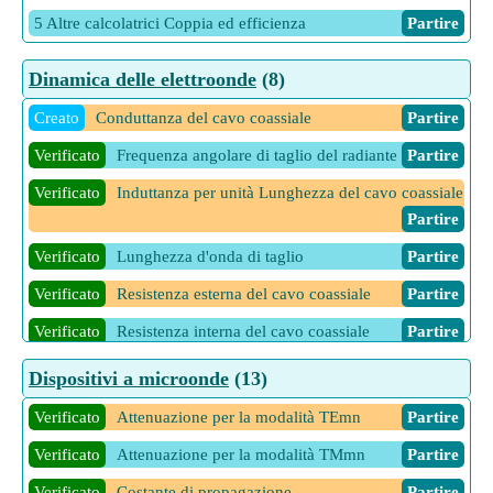
5 Altre calcolatrici Coppia ed efficienza
Partire
Dinamica delle elettroonde
(8)
Creato
Conduttanza del cavo coassiale
Partire
Verificato
Frequenza angolare di taglio del radiante
Partire
Verificato
Induttanza per unità Lunghezza del cavo coassiale
Partire
Verificato
Lunghezza d'onda di taglio
Partire
Verificato
Resistenza esterna del cavo coassiale
Partire
Verificato
Resistenza interna del cavo coassiale
Partire
Verificato
Resistenza totale del cavo coassiale
Partire
Dispositivi a microonde
(13)
Verificato
Velocità di fase nella linea a microstrip
Partire
Verificato
Attenuazione per la modalità TEmn
Partire
13 Altre calcolatrici Dinamica delle elettroonde
Partire
Verificato
Attenuazione per la modalità TMmn
Partire
Verificato
Costante di propagazione
Partire