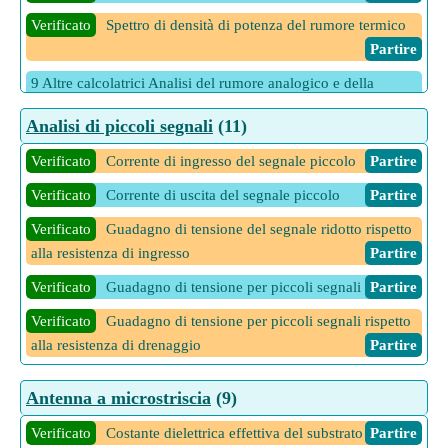
Verificato
Spettro di densità di potenza del rumore termico
Partire
9 Altre calcolatrici Analisi del rumore analogico e della
potenza
Partire
Analisi di piccoli segnali
(11)
Verificato
Corrente di ingresso del segnale piccolo
Partire
Verificato
Corrente di uscita del segnale piccolo
Partire
Verificato
Guadagno di tensione del segnale ridotto rispetto
alla resistenza di ingresso
Partire
Verificato
Guadagno di tensione per piccoli segnali
Partire
Verificato
Guadagno di tensione per piccoli segnali rispetto
alla resistenza di drenaggio
Partire
Verificato
Porta alla tensione di origine nel segnale piccolo
Antenna a microstriscia
(9)
Partire
Verificato
Costante dielettrica effettiva del substrato
Partire
Verificato
Tensione da gate a sorgente rispetto alla resistenza