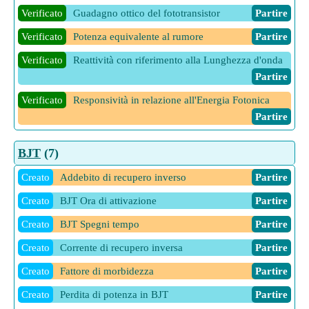
Verificato
Guadagno ottico del fototransistor
Partire
Verificato
Potenza equivalente al rumore
Partire
Verificato
Reattività con riferimento alla Lunghezza d'onda
Partire
Verificato
Responsività in relazione all'Energia Fotonica
Partire
12 Altre calcolatrici Azioni CV della trasmissione ottica
BJT
(7)
Partire
Creato
Addebito di recupero inverso
Partire
Creato
BJT Ora di attivazione
Partire
Creato
BJT Spegni tempo
Partire
Creato
Corrente di recupero inversa
Partire
Creato
Fattore di morbidezza
Partire
Creato
Perdita di potenza in BJT
Partire